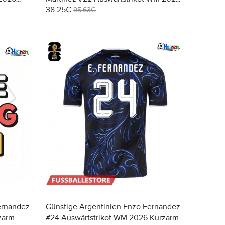
38.25€
Kurzarm
95.63€
ernandez
Günstige Argentinien Enzo Fernandez
zarm
#24 Auswärtstrikot WM 2026 Kurzarm