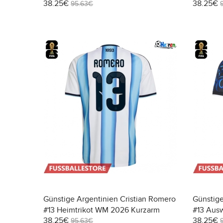
38.25€
38.25€
Kurzarm
Kurzarm
95.63€
Günstige Argentinien Cristian Romero
Günstige
#13 Heimtrikot WM 2026 Kurzarm
#13 Aus
38.25€
38.25€
95.63€