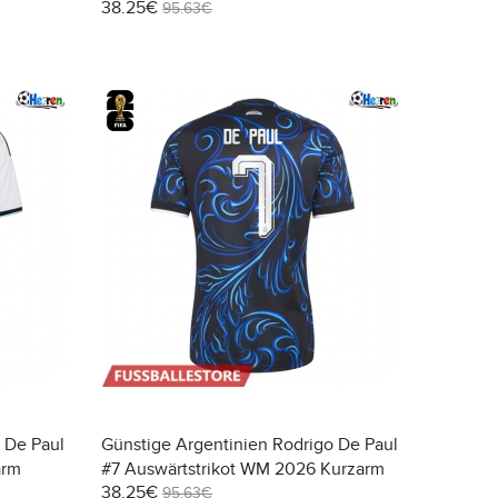
38.25€
95.63€
 De Paul
Günstige Argentinien Rodrigo De Paul
arm
#7 Auswärtstrikot WM 2026 Kurzarm
38.25€
95.63€