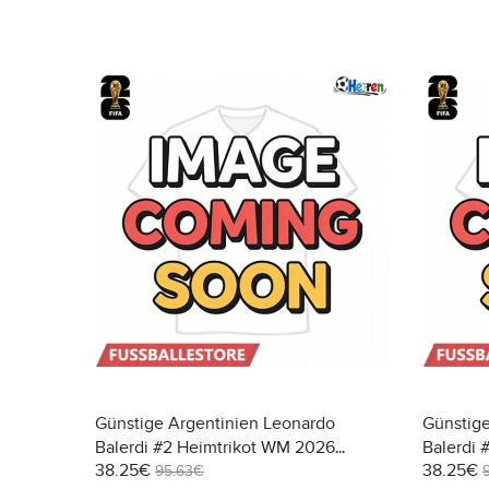
Günstige Argentinien Leonardo
Günstige
Balerdi #2 Heimtrikot WM 2026
Balerdi 
38.25€
38.25€
Kurzarm
Kurzarm
95.63€