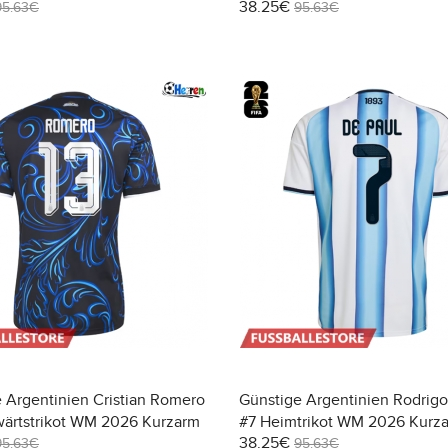
38.25€
95.63€
95.63€
 Argentinien Cristian Romero
Günstige Argentinien Rodrigo
wärtstrikot WM 2026 Kurzarm
#7 Heimtrikot WM 2026 Kurz
38.25€
95.63€
95.63€