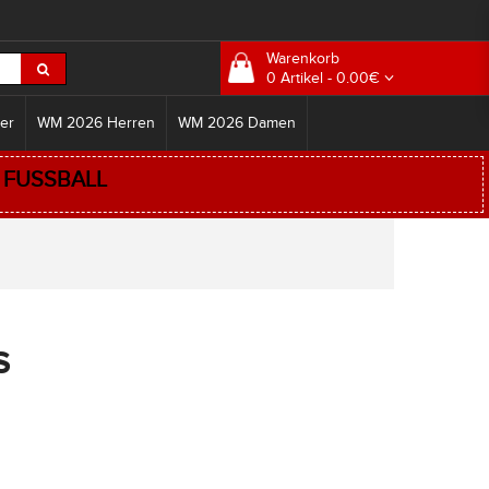
Warenkorb
0 Artikel - 0.00€
er
WM 2026 Herren
WM 2026 Damen
:
FUSSBALL
S