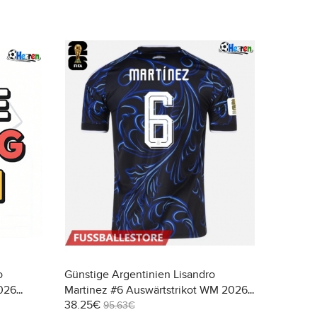
o
Günstige Argentinien Lisandro
026
Martinez #6 Auswärtstrikot WM 2026
38.25€
Kurzarm
95.63€