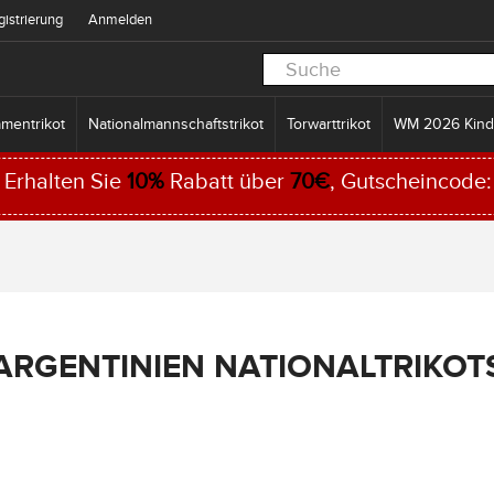
gistrierung
Anmelden
mentrikot
Nationalmannschaftstrikot
Torwarttrikot
WM 2026 Kind
Erhalten Sie
10%
Rabatt über
70€
, Gutscheincode
ARGENTINIEN NATIONALTRIKOT