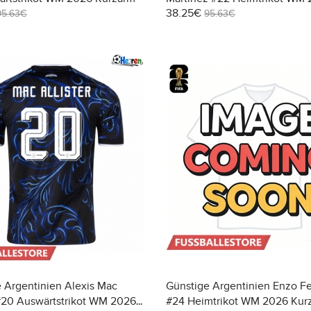
38.25€
Kurzarm
95.63€
95.63€
 Argentinien Alexis Mac
Günstige Argentinien Enzo F
 #20 Auswärtstrikot WM 2026
#24 Heimtrikot WM 2026 Kur