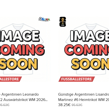
 Argentinien Leonardo
Günstige Argentinien Lisandr
#2 Auswärtstrikot WM 2026
Martinez #6 Heimtrikot WM 2
38.25€
Kurzarm
95.63€
95.63€