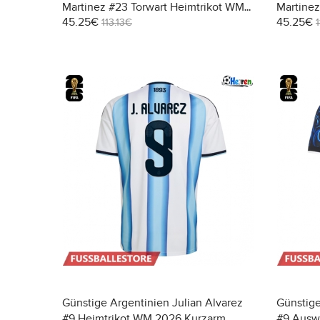
Martinez #23 Torwart Heimtrikot WM
Martinez
45.25€
45.25€
2026 Langarm
WM 202
113.13€
Günstige Argentinien Julian Alvarez
Günstige
#9 Heimtrikot WM 2026 Kurzarm
#9 Ausw