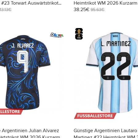
 #23 Torwart Auswärtstrikot
Heimtrikot WM 2026 Kurzarm
38.25€
6 Langarm
113.13€
95.63€
 Argentinien Julian Alvarez
Günstige Argentinien Lautaro
ärtstrikot WM 2026 Kurzarm
Martinez #22 Heimtrikot WM