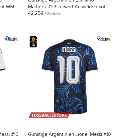
o
Günstige Argentinien Emiliano
ikot WM
Martinez #23 Torwart Auswärtstrikot
42.25€
WM 2026 Kurzarm
105.63€
Messi #10
Günstige Argentinien Lionel Messi #10