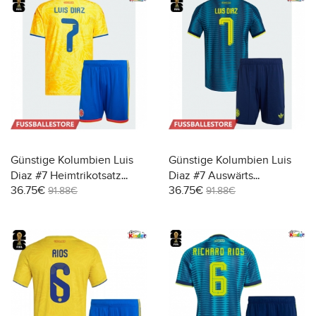
Günstige Kolumbien Luis
Günstige Kolumbien Luis
Diaz #7 Heimtrikotsatz
Diaz #7 Auswärts
36.75€
36.75€
Kinder WM 2026 Kurzarm
Trikotsatzt Kinder WM 2026
91.88€
91.88€
(+ Kurze Hosen)
Kurzarm (+ Kurze Hosen)