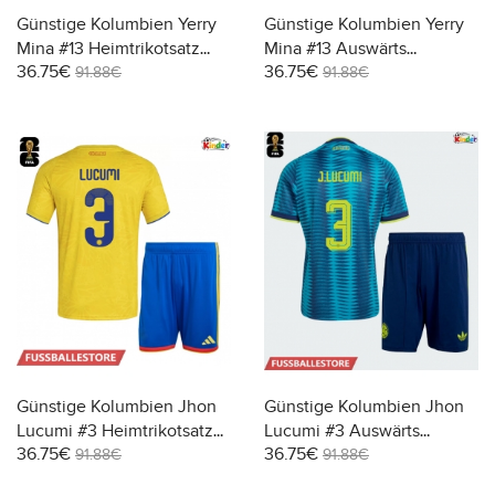
Günstige Kolumbien Yerry
Günstige Kolumbien Yerry
Mina #13 Heimtrikotsatz
Mina #13 Auswärts
36.75€
36.75€
Kinder WM 2026 Kurzarm
Trikotsatzt Kinder WM 2026
91.88€
91.88€
(+ Kurze Hosen)
Kurzarm (+ Kurze Hosen)
Günstige Kolumbien Jhon
Günstige Kolumbien Jhon
Lucumi #3 Heimtrikotsatz
Lucumi #3 Auswärts
36.75€
36.75€
Kinder WM 2026 Kurzarm
Trikotsatzt Kinder WM 2026
91.88€
91.88€
(+ Kurze Hosen)
Kurzarm (+ Kurze Hosen)