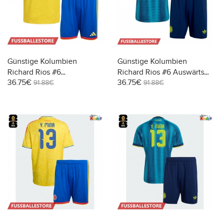
Günstige Kolumbien
Günstige Kolumbien
Richard Rios #6
Richard Rios #6 Auswärts
36.75€
36.75€
Heimtrikotsatz Kinder WM
Trikotsatzt Kinder WM 2026
91.88€
91.88€
2026 Kurzarm (+ Kurze
Kurzarm (+ Kurze Hosen)
Hosen)