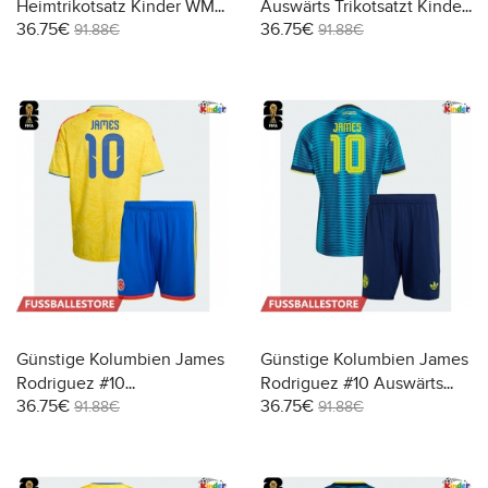
Heimtrikotsatz Kinder WM
Auswärts Trikotsatzt Kinder
36.75€
36.75€
2026 Kurzarm (+ Kurze
WM 2026 Kurzarm (+ Kurze
91.88€
91.88€
Hosen)
Hosen)
Günstige Kolumbien James
Günstige Kolumbien James
Rodriguez #10
Rodriguez #10 Auswärts
36.75€
36.75€
Heimtrikotsatz Kinder WM
Trikotsatzt Kinder WM 2026
91.88€
91.88€
2026 Kurzarm (+ Kurze
Kurzarm (+ Kurze Hosen)
Hosen)