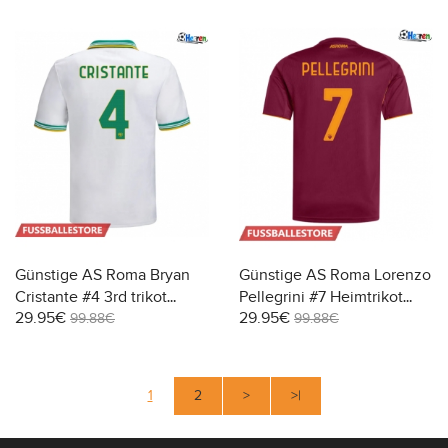
Günstige AS Roma Bryan
Günstige AS Roma Lorenzo
Cristante #4 3rd trikot
Pellegrini #7 Heimtrikot
29.95€
29.95€
2025-26 Kurzarm
2025-26 Kurzarm
99.88€
99.88€
1
2
>
>|