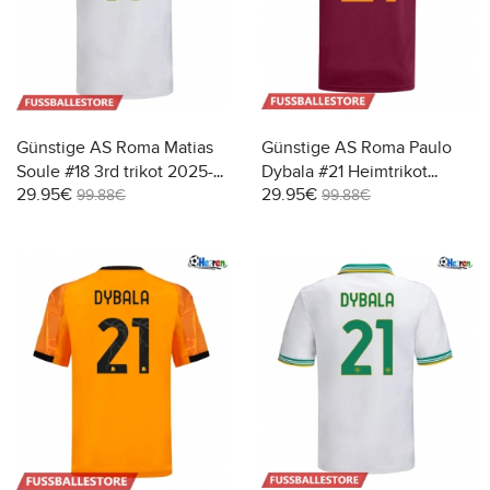
Günstige AS Roma Matias
Günstige AS Roma Paulo
Soule #18 3rd trikot 2025-
Dybala #21 Heimtrikot
29.95€
29.95€
26 Kurzarm
2025-26 Kurzarm
99.88€
99.88€