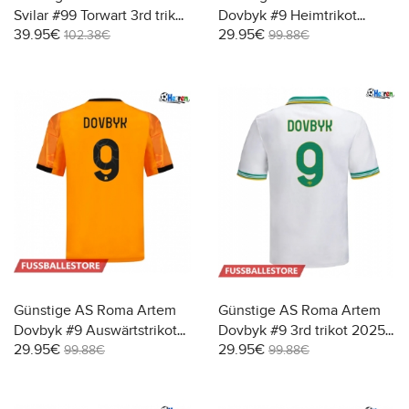
Svilar #99 Torwart 3rd trikot
Dovbyk #9 Heimtrikot
39.95€
29.95€
2025-26 Langarm
2025-26 Kurzarm
102.38€
99.88€
Günstige AS Roma Artem
Günstige AS Roma Artem
Dovbyk #9 Auswärtstrikot
Dovbyk #9 3rd trikot 2025-
29.95€
29.95€
2025-26 Kurzarm
26 Kurzarm
99.88€
99.88€