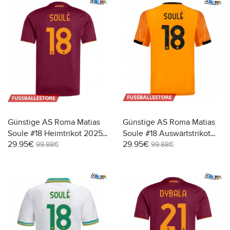
Günstige AS Roma Matias
Günstige AS Roma Matias
Soule #18 Heimtrikot 2025-
Soule #18 Auswärtstrikot
29.95€
29.95€
26 Kurzarm
2025-26 Kurzarm
99.88€
99.88€