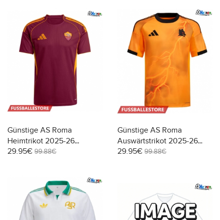
Günstige AS Roma
Günstige AS Roma
Heimtrikot 2025-26
Auswärtstrikot 2025-26
29.95€
29.95€
Kurzarm
Kurzarm
99.88€
99.88€