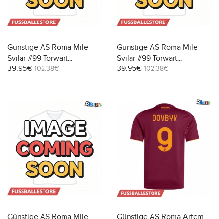
Günstige AS Roma Mile
Günstige AS Roma Mile
Svilar #99 Torwart
Svilar #99 Torwart
39.95€
39.95€
Heimtrikot 2025-26
Auswärtstrikot 2025-26
102.38€
102.38€
Langarm
Langarm
Günstige AS Roma Mile
Günstige AS Roma Artem