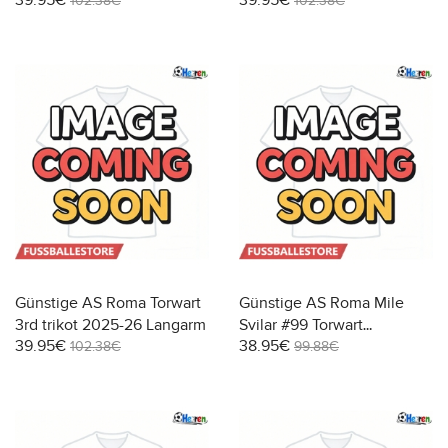
39.95€
39.95€
Langarm
Langarm
102.38€
102.38€
Günstige AS Roma Torwart
Günstige AS Roma Mile
3rd trikot 2025-26 Langarm
Svilar #99 Torwart
39.95€
38.95€
Heimtrikot 2025-26
102.38€
99.88€
Kurzarm