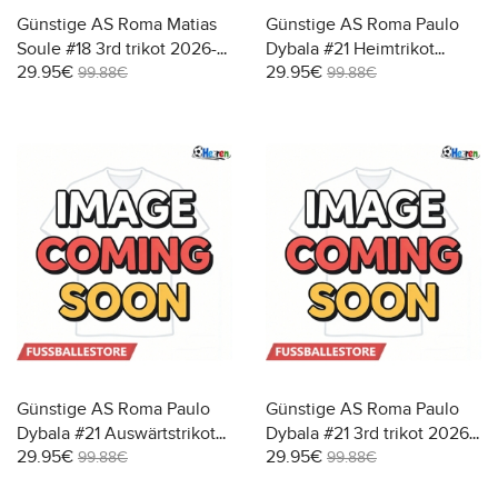
Günstige AS Roma Matias
Günstige AS Roma Paulo
Soule #18 3rd trikot 2026-
Dybala #21 Heimtrikot
29.95€
29.95€
27 Kurzarm
2026-27 Kurzarm
99.88€
99.88€
Günstige AS Roma Paulo
Günstige AS Roma Paulo
Dybala #21 Auswärtstrikot
Dybala #21 3rd trikot 2026-
29.95€
29.95€
2026-27 Kurzarm
27 Kurzarm
99.88€
99.88€