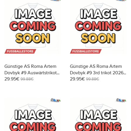
Günstige AS Roma Artem
Günstige AS Roma Artem
Dovbyk #9 Auswärtstrikot
Dovbyk #9 3rd trikot 2026-
29.95€
29.95€
2026-27 Kurzarm
27 Kurzarm
99.88€
99.88€