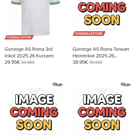
Günstige AS Roma 3rd
Günstige AS Roma Torwart
trikot 2025-26 Kurzarm
Heimtrikot 2025-26
29.95€
38.95€
Kurzarm
99.88€
99.88€