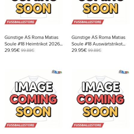
Günstige AS Roma Matias
Günstige AS Roma Matias
Soule #18 Heimtrikot 2026-
Soule #18 Auswärtstrikot
29.95€
29.95€
27 Kurzarm
2026-27 Kurzarm
99.88€
99.88€