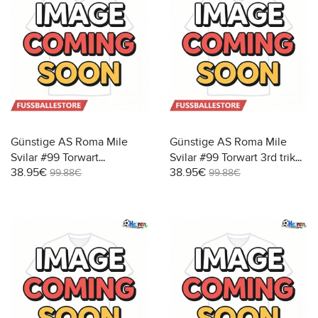
Günstige AS Roma Mile
Günstige AS Roma Mile
Svilar #99 Torwart
Svilar #99 Torwart 3rd trikot
38.95€
38.95€
Auswärtstrikot 2025-26
2025-26 Kurzarm
99.88€
99.88€
Kurzarm