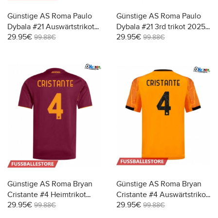
Günstige AS Roma Paulo
Günstige AS Roma Paulo
Dybala #21 Auswärtstrikot
Dybala #21 3rd trikot 2025-
29.95€
29.95€
2025-26 Kurzarm
26 Kurzarm
99.88€
99.88€
Günstige AS Roma Bryan
Günstige AS Roma Bryan
Cristante #4 Heimtrikot
Cristante #4 Auswärtstrikot
29.95€
29.95€
2025-26 Kurzarm
2025-26 Kurzarm
99.88€
99.88€