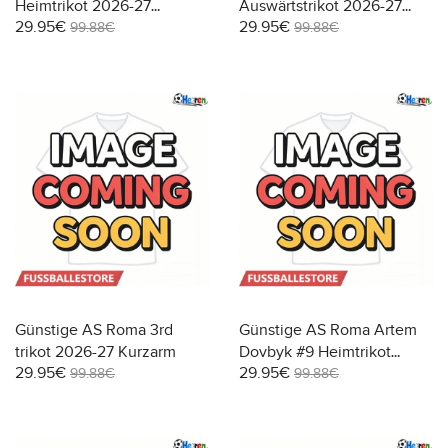
Heimtrikot 2026-27
Auswärtstrikot 2026-27
29.95€
29.95€
Kurzarm
Kurzarm
99.88€
99.88€
Günstige AS Roma 3rd
Günstige AS Roma Artem
trikot 2026-27 Kurzarm
Dovbyk #9 Heimtrikot
29.95€
29.95€
2026-27 Kurzarm
99.88€
99.88€