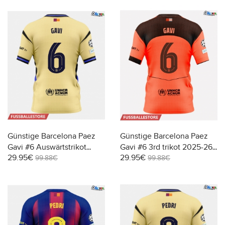
Günstige Barcelona Paez
Günstige Barcelona Paez
Gavi #6 Auswärtstrikot
Gavi #6 3rd trikot 2025-26
29.95€
29.95€
2025-26 Kurzarm
Kurzarm
99.88€
99.88€