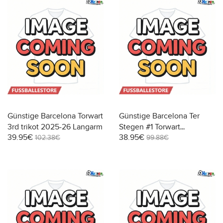
Günstige Barcelona Torwart
Günstige Barcelona Ter
3rd trikot 2025-26 Langarm
Stegen #1 Torwart
39.95€
38.95€
Heimtrikot 2025-26
102.38€
99.88€
Kurzarm