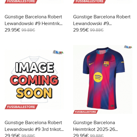
Günstige Barcelona Robert
Günstige Barcelona Robert
Lewandowski #9 Heimtrikot
Lewandowski #9
29.95€
29.95€
2026-27 Kurzarm
Auswärtstrikot 2026-27
99.88€
99.88€
Kurzarm
Günstige Barcelona Robert
Günstige Barcelona
Lewandowski #9 3rd trikot
Heimtrikot 2025-26
29.95€
29.95€
2026-27 Kurzarm
Kurzarm
99.88€
99.88€