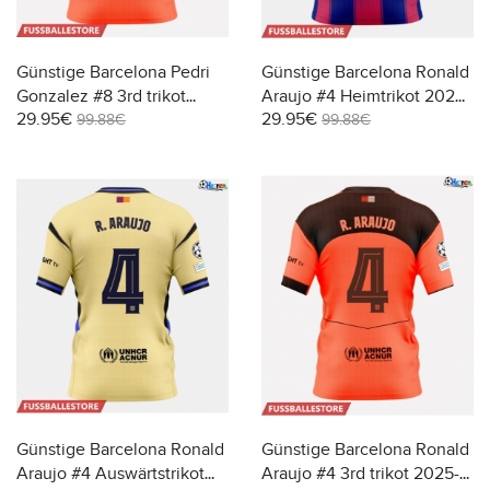
Günstige Barcelona Pedri
Günstige Barcelona Ronald
Gonzalez #8 3rd trikot
Araujo #4 Heimtrikot 2025-
29.95€
29.95€
2025-26 Kurzarm
26 Kurzarm
99.88€
99.88€
Günstige Barcelona Ronald
Günstige Barcelona Ronald
Araujo #4 Auswärtstrikot
Araujo #4 3rd trikot 2025-