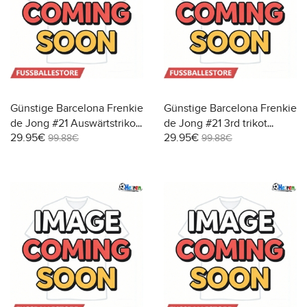
Günstige Barcelona Frenkie
Günstige Barcelona Frenkie
de Jong #21 Auswärtstrikot
de Jong #21 3rd trikot
29.95€
29.95€
2026-27 Kurzarm
2026-27 Kurzarm
99.88€
99.88€