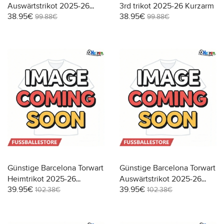
Auswärtstrikot 2025-26
3rd trikot 2025-26 Kurzarm
38.95€
38.95€
Kurzarm
99.88€
99.88€
Günstige Barcelona Torwart
Günstige Barcelona Torwart
Heimtrikot 2025-26
Auswärtstrikot 2025-26
39.95€
39.95€
Langarm
Langarm
102.38€
102.38€