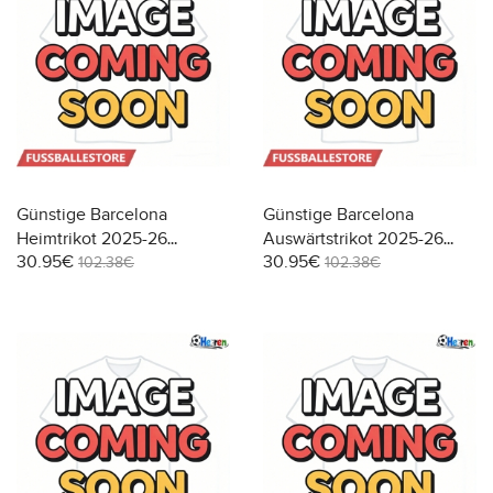
Günstige Barcelona
Günstige Barcelona
Heimtrikot 2025-26
Auswärtstrikot 2025-26
30.95€
30.95€
Langarm
Langarm
102.38€
102.38€