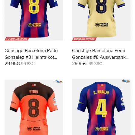
Günstige Barcelona Pedri
Günstige Barcelona Pedri
Gonzalez #8 Heimtrikot
Gonzalez #8 Auswärtstrikot
29.95€
29.95€
2025-26 Kurzarm
2025-26 Kurzarm
99.88€
99.88€