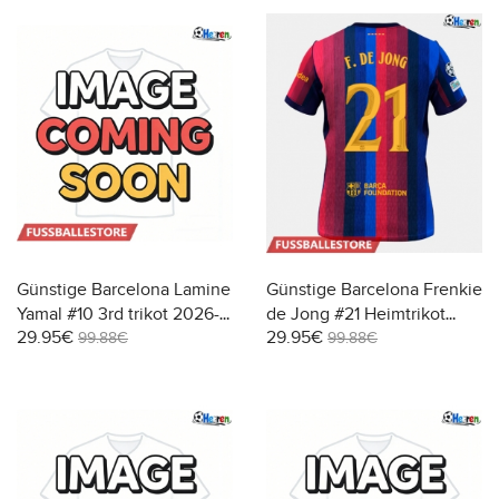
Günstige Barcelona Lamine
Günstige Barcelona Frenkie
Yamal #10 3rd trikot 2026-
de Jong #21 Heimtrikot
29.95€
29.95€
27 Kurzarm
2026-27 Kurzarm
99.88€
99.88€