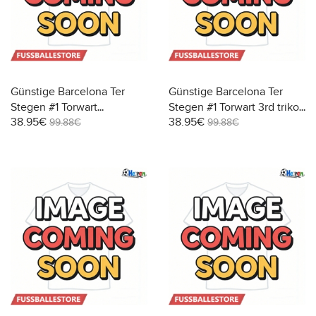
Günstige Barcelona Ter
Günstige Barcelona Ter
Stegen #1 Torwart
Stegen #1 Torwart 3rd trikot
38.95€
38.95€
Auswärtstrikot 2025-26
2025-26 Kurzarm
99.88€
99.88€
Kurzarm