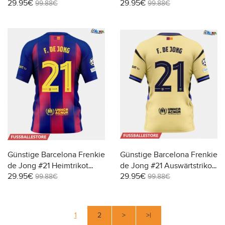
29.95€
29.95€
2025-26 Kurzarm
26 Kurzarm
99.88€
99.88€
Günstige Barcelona Frenkie
Günstige Barcelona Frenkie
de Jong #21 Heimtrikot
de Jong #21 Auswärtstrikot
29.95€
29.95€
2025-26 Kurzarm
2025-26 Kurzarm
99.88€
99.88€
1
2
>
>|