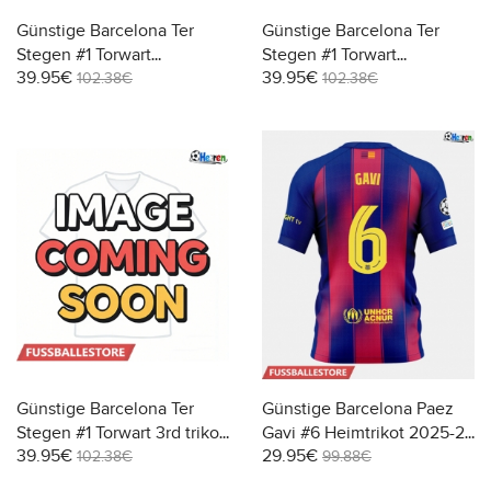
Günstige Barcelona Ter
Günstige Barcelona Ter
Stegen #1 Torwart
Stegen #1 Torwart
39.95€
39.95€
Heimtrikot 2025-26
Auswärtstrikot 2025-26
102.38€
102.38€
Langarm
Langarm
Günstige Barcelona Ter
Günstige Barcelona Paez
Stegen #1 Torwart 3rd trikot
Gavi #6 Heimtrikot 2025-26
39.95€
29.95€
2025-26 Langarm
Kurzarm
102.38€
99.88€