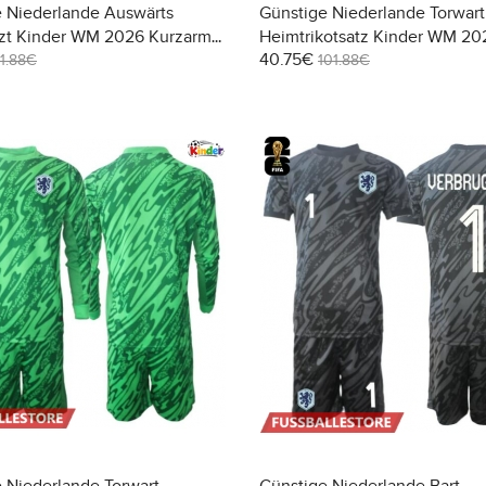
 Niederlande Auswärts
Günstige Niederlande Torwart
tzt Kinder WM 2026 Kurzarm
Heimtrikotsatz Kinder WM 20
40.75€
 Hosen)
Kurzarm (+ Kurze Hosen)
1.88€
101.88€