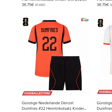
36.75€
36.75€
Kurzarm (+ Kurze Hosen)
2026 Kur
91.88€
9
Günstige Niederlande Denzel
Günstig
Dumfries #22 Heimtrikotsatz Kinder
Dumfries