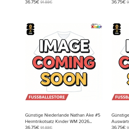
36.75€
36.75€
WM 2026 Kurzarm (+ Kurze Hosen)
Kinder 
91.88€
9
Hosen)
Günstige Niederlande Nathan Ake #5
Günstig
Heimtrikotsatz Kinder WM 2026
Auswärts
36.75€
36.75€
Kurzarm (+ Kurze Hosen)
Kurzarm 
91.88€
9