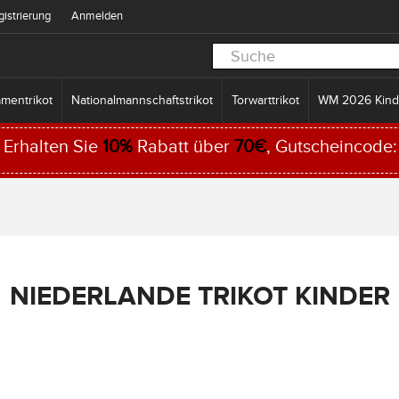
gistrierung
Anmelden
mentrikot
Nationalmannschaftstrikot
Torwarttrikot
WM 2026 Kind
Erhalten Sie
10%
Rabatt über
70€
, Gutscheincode
NIEDERLANDE TRIKOT KINDER