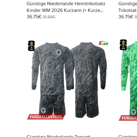
Günstige Niederlande Heimtrikotsatz
Günstige
Kinder WM 2026 Kurzarm (+ Kurze
Trikotsa
36.75€
36.75€
Hosen)
(+ Kurze
91.88€
9