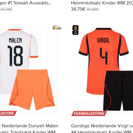
en #1 Torwart Auswärts
Heimtrikotsatz Kinder WM 20
36.75€
tzt Kinder WM 2026 Langarm
Kurzarm (+ Kurze Hosen)
09.38€
91.88€
 Hosen)
 Niederlande Donyell Malen
Günstige Niederlande Virgil v
ärts Trikotsatzt Kinder WM
#4 Heimtrikotsatz Kinder WM