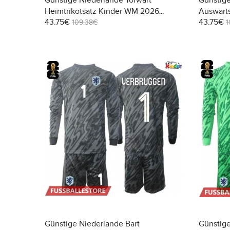
Günstige Niederlande Torwart
Günstige
Heimtrikotsatz Kinder WM 2026
Auswärts
43.75€
43.75€
Langarm (+ Kurze Hosen)
Langarm 
109.38€
1
Günstige Niederlande Bart
Günstige