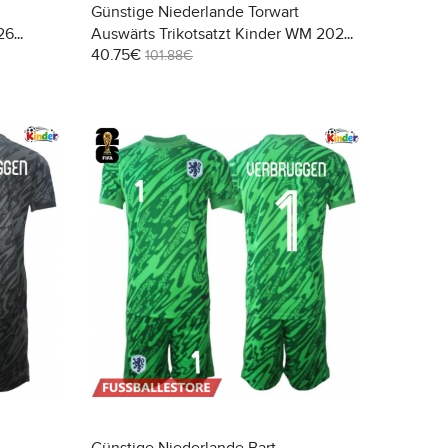
Günstige Niederlande Torwart
26
Auswärts Trikotsatzt Kinder WM 2026
40.75€
Kurzarm (+ Kurze Hosen)
101.88€