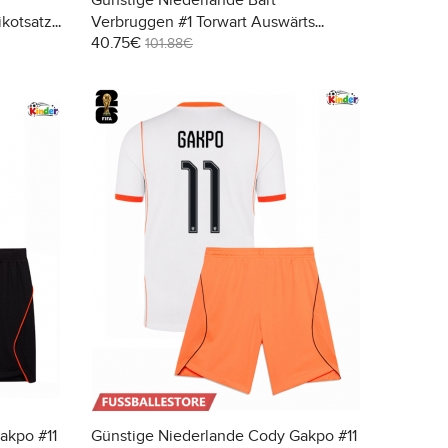
Günstige Niederlande Bart
ikotsatz
Verbruggen #1 Torwart Auswärts
40.75€
Kurze
Trikotsatzt Kinder WM 2026 Kurzarm
101.88€
(+ Kurze Hosen)
akpo #11
Günstige Niederlande Cody Gakpo #11