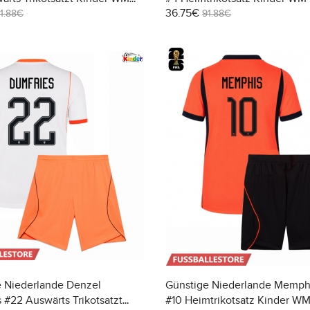
36.75€
zarm (+ Kurze Hosen)
Kurzarm (+ Kurze Hosen)
1.88€
91.88€
e Niederlande Denzel
Günstige Niederlande Memph
 #22 Auswärts Trikotsatzt
#10 Heimtrikotsatz Kinder W