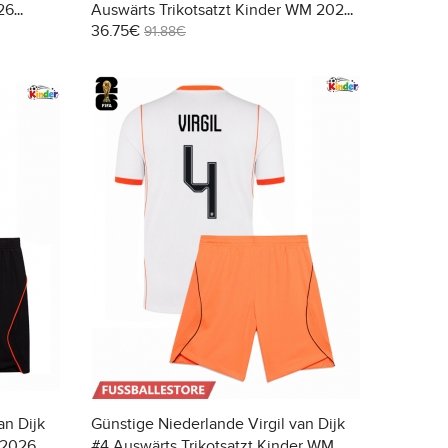
26
Auswärts Trikotsatzt Kinder WM 2026
36.75€
Kurzarm (+ Kurze Hosen)
91.88€
an Dijk
Günstige Niederlande Virgil van Dijk
 2026
#4 Auswärts Trikotsatzt Kinder WM