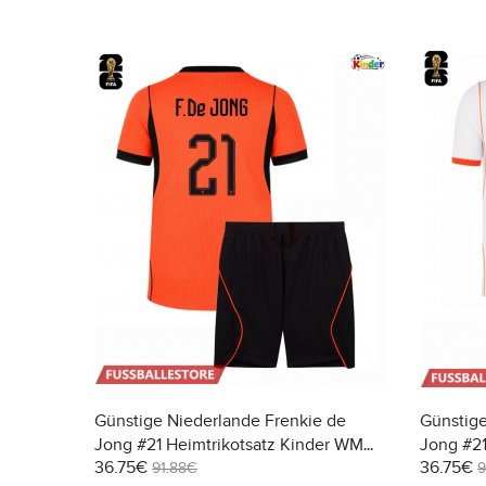
Günstige Niederlande Frenkie de
Günstige
Jong #21 Heimtrikotsatz Kinder WM
Jong #21
36.75€
36.75€
2026 Kurzarm (+ Kurze Hosen)
WM 2026
91.88€
9