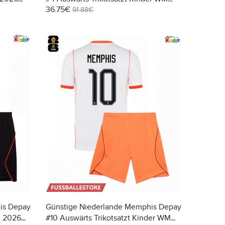
36.75€
2026 Kurzarm (+ Kurze Hosen)
91.88€
is Depay
Günstige Niederlande Memphis Depay
M 2026
#10 Auswärts Trikotsatzt Kinder WM