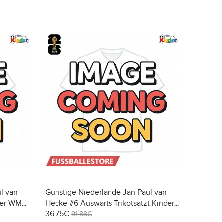
l van
Günstige Niederlande Jan Paul van
der WM
Hecke #6 Auswärts Trikotsatzt Kinder
36.75€
)
WM 2026 Kurzarm (+ Kurze Hosen)
91.88€