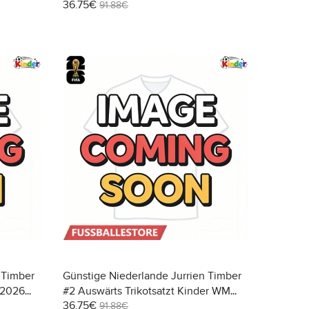
36.75€
2026 Kurzarm (+ Kurze Hosen)
91.88€
 Timber
Günstige Niederlande Jurrien Timber
 2026
#2 Auswärts Trikotsatzt Kinder WM
36.75€
2026 Kurzarm (+ Kurze Hosen)
91.88€