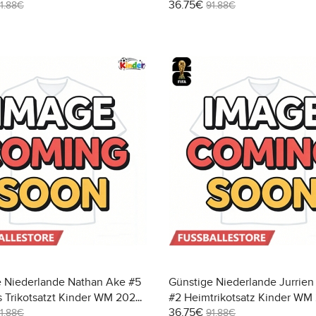
36.75€
WM 2026 Kurzarm (+ Kurze
Kurzarm (+ Kurze Hosen)
1.88€
91.88€
e Niederlande Nathan Ake #5
Günstige Niederlande Jurrien
 Trikotsatzt Kinder WM 2026
#2 Heimtrikotsatz Kinder WM
36.75€
(+ Kurze Hosen)
Kurzarm (+ Kurze Hosen)
1.88€
91.88€