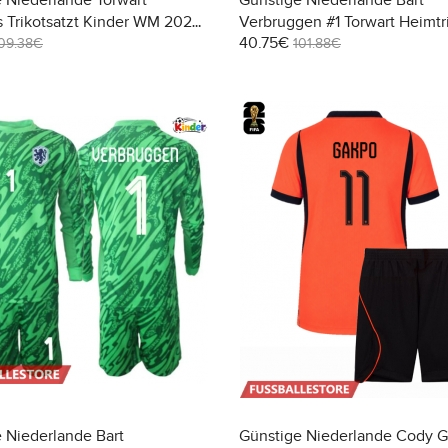
 Niederlande Torwart
Günstige Niederlande Bart
 Trikotsatzt Kinder WM 2026
Verbruggen #1 Torwart Heimtr
40.75€
(+ Kurze Hosen)
Kinder WM 2026 Kurzarm (+ 
09.38€
101.88€
Hosen)
 Niederlande Bart
Günstige Niederlande Cody G