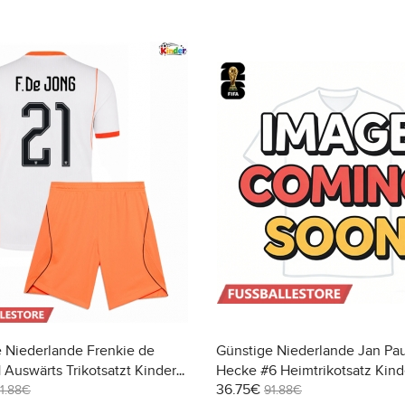
 Niederlande Frenkie de
Günstige Niederlande Jan Pau
 Auswärts Trikotsatzt Kinder
Hecke #6 Heimtrikotsatz Kin
36.75€
 Kurzarm (+ Kurze Hosen)
2026 Kurzarm (+ Kurze Hosen
1.88€
91.88€