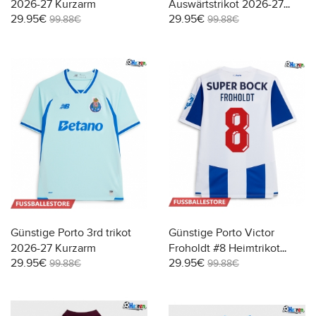
2026-27 Kurzarm
Auswärtstrikot 2026-27
29.95€
29.95€
Kurzarm
99.88€
99.88€
Günstige Porto 3rd trikot
Günstige Porto Victor
2026-27 Kurzarm
Froholdt #8 Heimtrikot
29.95€
29.95€
2026-27 Kurzarm
99.88€
99.88€