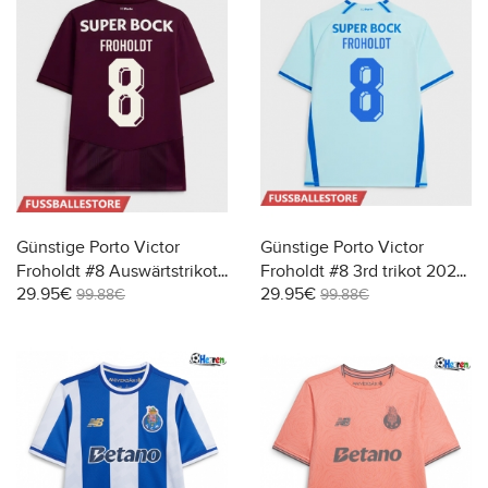
Günstige Porto Victor
Günstige Porto Victor
Froholdt #8 Auswärtstrikot
Froholdt #8 3rd trikot 2026-
29.95€
29.95€
2026-27 Kurzarm
27 Kurzarm
99.88€
99.88€