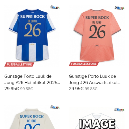
Günstige Porto Luuk de
Günstige Porto Luuk de
Jong #26 Heimtrikot 2025-
Jong #26 Auswärtstrikot
29.95€
29.95€
26 Kurzarm
2025-26 Kurzarm
99.88€
99.88€