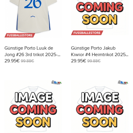
Günstige Porto Luuk de
Günstige Porto Jakub
Jong #26 3rd trikot 2025-
Kiwior #4 Heimtrikot 2025-
29.95€
29.95€
26 Kurzarm
26 Kurzarm
99.88€
99.88€