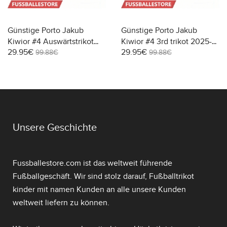
Günstige Porto Jakub
Günstige Porto Jakub
Kiwior #4 Auswärtstrikot
Kiwior #4 3rd trikot 2025-
29.95€
29.95€
2025-26 Kurzarm
26 Kurzarm
99.88€
99.88€
Unsere Geschichte
Fussballestore.com ist das weltweit führende
Fußballgeschäft. Wir sind stolz darauf,
Fußballtrikot
kinder mit namen
Kunden an alle unsere Kunden
weltweit liefern zu können.