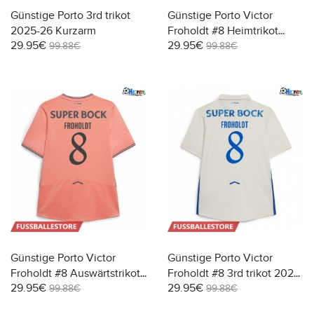
Günstige Porto 3rd trikot
Günstige Porto Victor
2025-26 Kurzarm
Froholdt #8 Heimtrikot
29.95€
29.95€
2025-26 Kurzarm
99.88€
99.88€
Günstige Porto Victor
Günstige Porto Victor
Froholdt #8 Auswärtstrikot
Froholdt #8 3rd trikot 2025-
29.95€
29.95€
2025-26 Kurzarm
26 Kurzarm
99.88€
99.88€