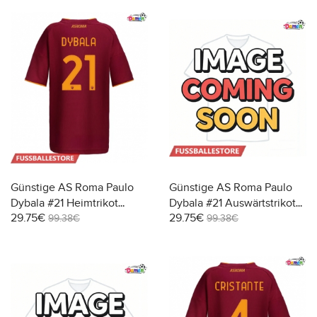
Günstige AS Roma Paulo
Günstige AS Roma Paulo
Dybala #21 Heimtrikot
Dybala #21 Auswärtstrikot
29.75€
29.75€
Damen 2025-26 Kurzarm
Damen 2025-26 Kurzarm
99.38€
99.38€