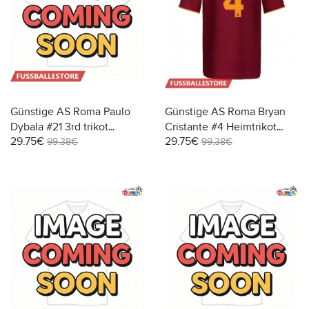
Günstige AS Roma Paulo
Günstige AS Roma Bryan
Dybala #21 3rd trikot
Cristante #4 Heimtrikot
29.75€
29.75€
Damen 2025-26 Kurzarm
Damen 2025-26 Kurzarm
99.38€
99.38€