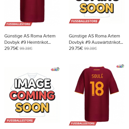
Günstige AS Roma Artem
Günstige AS Roma Artem
Dovbyk #9 Heimtrikot
Dovbyk #9 Auswärtstrikot
29.75€
29.75€
Damen 2025-26 Kurzarm
Damen 2025-26 Kurzarm
99.38€
99.38€