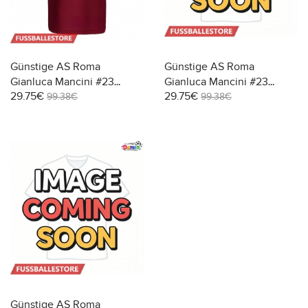
Günstige AS Roma
Günstige AS Roma
Gianluca Mancini #23
Gianluca Mancini #23
29.75€
29.75€
Heimtrikot Damen 2025-26
Auswärtstrikot Damen
99.38€
99.38€
Kurzarm
2025-26 Kurzarm
Günstige AS Roma