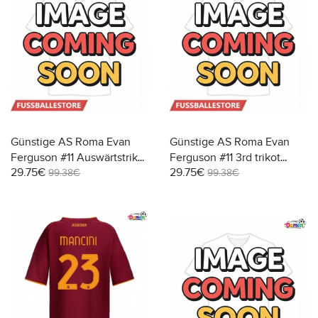
Günstige AS Roma Evan
Günstige AS Roma Evan
Ferguson #11 Auswärtstrikot
Ferguson #11 3rd trikot
29.75€
29.75€
Damen 2025-26 Kurzarm
Damen 2025-26 Kurzarm
99.38€
99.38€