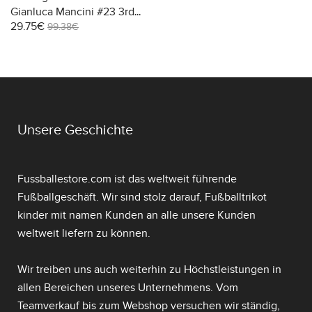
Gianluca Mancini #23 3rd
29.75€
trikot Damen 2025-26
99.38€
Kurzarm
Unsere Geschichte
Fussballestore.com ist das weltweit führende
Fußballgeschäft. Wir sind stolz darauf,
Fußballtrikot
kinder mit namen
Kunden an alle unsere Kunden
weltweit liefern zu können.
Wir treiben uns auch weiterhin zu Höchstleistungen in
allen Bereichen unseres Unternehmens. Vom
Teamverkauf bis zum Webshop versuchen wir ständig,