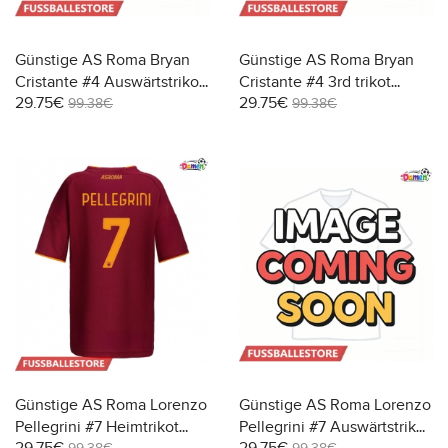
Günstige AS Roma Bryan
Günstige AS Roma Bryan
Cristante #4 Auswärtstrikot
Cristante #4 3rd trikot
29.75€
29.75€
Damen 2025-26 Kurzarm
Damen 2025-26 Kurzarm
99.38€
99.38€
Günstige AS Roma Lorenzo
Günstige AS Roma Lorenzo
Pellegrini #7 Heimtrikot
Pellegrini #7 Auswärtstrikot