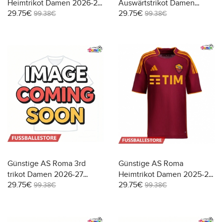
Heimtrikot Damen 2026-27
Auswärtstrikot Damen
29.75€
29.75€
Kurzarm
2026-27 Kurzarm
99.38€
99.38€
Günstige AS Roma 3rd
Günstige AS Roma
trikot Damen 2026-27
Heimtrikot Damen 2025-26
29.75€
29.75€
Kurzarm
Kurzarm
99.38€
99.38€