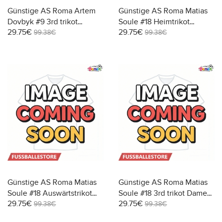
Günstige AS Roma Artem
Günstige AS Roma Matias
Dovbyk #9 3rd trikot
Soule #18 Heimtrikot
29.75€
29.75€
Damen 2025-26 Kurzarm
Damen 2025-26 Kurzarm
99.38€
99.38€
Günstige AS Roma Matias
Günstige AS Roma Matias
Soule #18 Auswärtstrikot
Soule #18 3rd trikot Damen
29.75€
29.75€
Damen 2025-26 Kurzarm
2025-26 Kurzarm
99.38€
99.38€