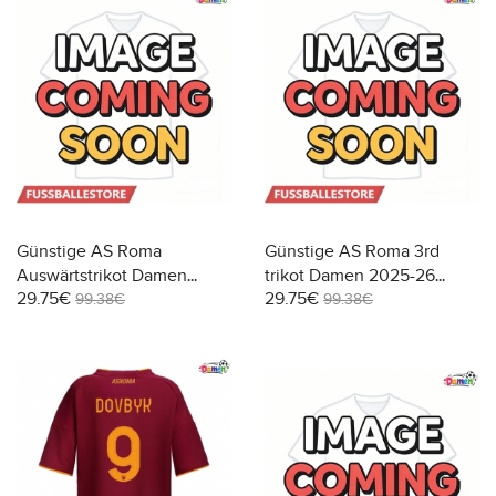
Günstige AS Roma
Günstige AS Roma 3rd
Auswärtstrikot Damen
trikot Damen 2025-26
29.75€
29.75€
2025-26 Kurzarm
Kurzarm
99.38€
99.38€