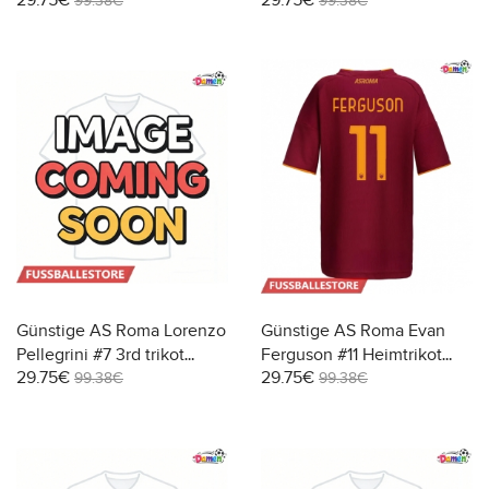
29.75€
29.75€
Damen 2025-26 Kurzarm
Damen 2025-26 Kurzarm
99.38€
99.38€
Günstige AS Roma Lorenzo
Günstige AS Roma Evan
Pellegrini #7 3rd trikot
Ferguson #11 Heimtrikot
29.75€
29.75€
Damen 2025-26 Kurzarm
Damen 2025-26 Kurzarm
99.38€
99.38€