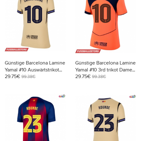
Günstige Barcelona Lamine
Günstige Barcelona Lamine
Yamal #10 Auswärtstrikot
Yamal #10 3rd trikot Damen
29.75€
29.75€
Damen 2025-26 Kurzarm
2025-26 Kurzarm
99.38€
99.38€