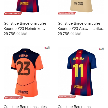
Günstige Barcelona Jules
Günstige Barcelona Jules
Kounde #23 Heimtrikot
Kounde #23 Auswärtstrikot
29.75€
29.75€
Damen 2025-26 Kurzarm
Damen 2025-26 Kurzarm
99.38€
99.38€
Günstige Barcelona Jules
Günstige Barcelona