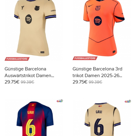
Günstige Barcelona
Günstige Barcelona 3rd
Auswärtstrikot Damen
trikot Damen 2025-26
29.75€
29.75€
2025-26 Kurzarm
Kurzarm
99.38€
99.38€