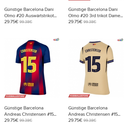
Günstige Barcelona Dani
Günstige Barcelona Dani
Olmo #20 Auswärtstrikot
Olmo #20 3rd trikot Damen
29.75€
29.75€
Damen 2025-26 Kurzarm
2025-26 Kurzarm
99.38€
99.38€
Günstige Barcelona
Günstige Barcelona
Andreas Christensen #15
Andreas Christensen #15
29.75€
29.75€
Heimtrikot Damen 2025-26
Auswärtstrikot Damen
99.38€
99.38€
Kurzarm
2025-26 Kurzarm