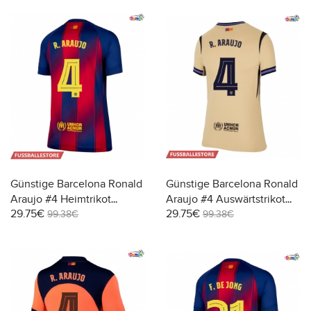
Günstige Barcelona Ronald
Günstige Barcelona Ronald
Araujo #4 Heimtrikot
Araujo #4 Auswärtstrikot
29.75€
29.75€
Damen 2025-26 Kurzarm
Damen 2025-26 Kurzarm
99.38€
99.38€