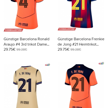
Günstige Barcelona Ronald
Günstige Barcelona Frenkie
Araujo #4 3rd trikot Damen
de Jong #21 Heimtrikot
29.75€
29.75€
2025-26 Kurzarm
Damen 2025-26 Kurzarm
99.38€
99.38€