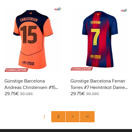
Günstige Barcelona
Günstige Barcelona Ferran
Andreas Christensen #15
Torres #7 Heimtrikot Damen
29.75€
29.75€
3rd trikot Damen 2025-26
2025-26 Kurzarm
99.38€
99.38€
Kurzarm
1
2
>
>|