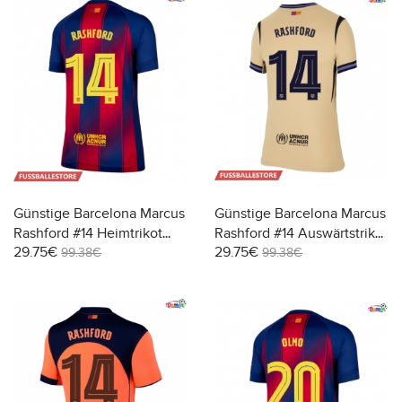
Günstige Barcelona Marcus
Günstige Barcelona Marcus
Rashford #14 Heimtrikot
Rashford #14 Auswärtstrikot
29.75€
29.75€
Damen 2025-26 Kurzarm
Damen 2025-26 Kurzarm
99.38€
99.38€