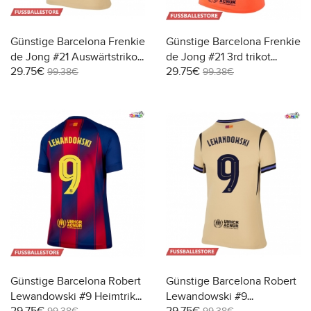
Günstige Barcelona Frenkie
Günstige Barcelona Frenkie
de Jong #21 Auswärtstrikot
de Jong #21 3rd trikot
29.75€
29.75€
Damen 2025-26 Kurzarm
Damen 2025-26 Kurzarm
99.38€
99.38€
Günstige Barcelona Robert
Günstige Barcelona Robert
Lewandowski #9 Heimtrikot
Lewandowski #9