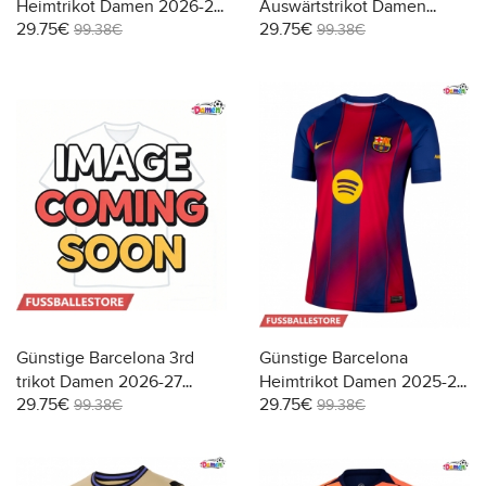
Heimtrikot Damen 2026-27
Auswärtstrikot Damen
29.75€
29.75€
Kurzarm
2026-27 Kurzarm
99.38€
99.38€
Günstige Barcelona 3rd
Günstige Barcelona
trikot Damen 2026-27
Heimtrikot Damen 2025-26
29.75€
29.75€
Kurzarm
Kurzarm
99.38€
99.38€