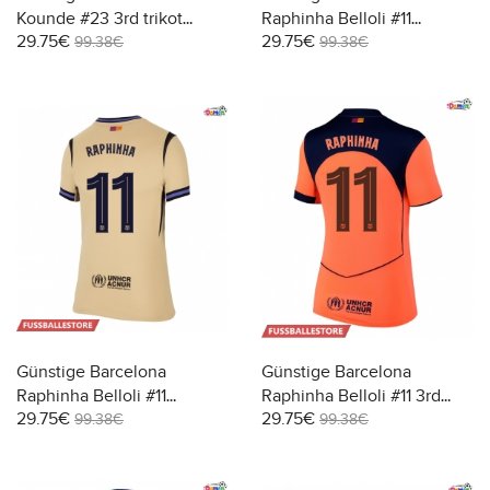
Kounde #23 3rd trikot
Raphinha Belloli #11
29.75€
29.75€
Damen 2025-26 Kurzarm
Heimtrikot Damen 2025-26
99.38€
99.38€
Kurzarm
Günstige Barcelona
Günstige Barcelona
Raphinha Belloli #11
Raphinha Belloli #11 3rd
29.75€
29.75€
Auswärtstrikot Damen
trikot Damen 2025-26
99.38€
99.38€
2025-26 Kurzarm
Kurzarm