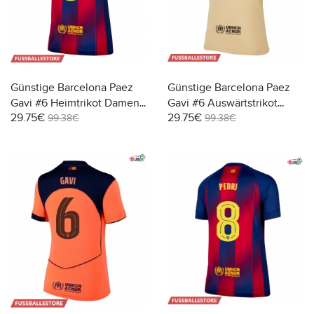
Günstige Barcelona Paez
Günstige Barcelona Paez
Gavi #6 Heimtrikot Damen
Gavi #6 Auswärtstrikot
29.75€
29.75€
2025-26 Kurzarm
Damen 2025-26 Kurzarm
99.38€
99.38€