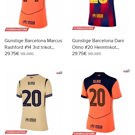
Günstige Barcelona Marcus
Günstige Barcelona Dani
Rashford #14 3rd trikot
Olmo #20 Heimtrikot
29.75€
29.75€
Damen 2025-26 Kurzarm
Damen 2025-26 Kurzarm
99.38€
99.38€