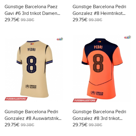
Günstige Barcelona Paez
Günstige Barcelona Pedri
Gavi #6 3rd trikot Damen
Gonzalez #8 Heimtrikot
29.75€
29.75€
2025-26 Kurzarm
Damen 2025-26 Kurzarm
99.38€
99.38€
Günstige Barcelona Pedri
Günstige Barcelona Pedri
Gonzalez #8 Auswärtstrikot
Gonzalez #8 3rd trikot
29.75€
29.75€
Damen 2025-26 Kurzarm
Damen 2025-26 Kurzarm
99.38€
99.38€