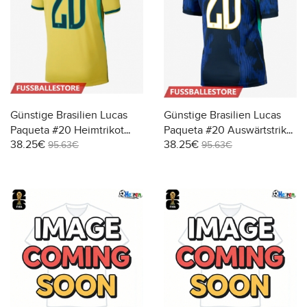
Günstige Brasilien Lucas
Günstige Brasilien Lucas
Paqueta #20 Heimtrikot
Paqueta #20 Auswärtstrikot
38.25€
38.25€
WM 2026 Kurzarm
WM 2026 Kurzarm
95.63€
95.63€