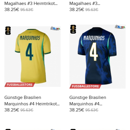
Magalhaes #3 Heimtrikot
Magalhaes #3
38.25€
38.25€
WM 2026 Kurzarm
Auswärtstrikot WM 2026
95.63€
95.63€
Kurzarm
Günstige Brasilien
Günstige Brasilien
Marquinhos #4 Heimtrikot
Marquinhos #4
38.25€
38.25€
WM 2026 Kurzarm
Auswärtstrikot WM 2026
95.63€
95.63€
Kurzarm