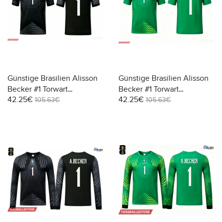
Günstige Brasilien Alisson
Günstige Brasilien Alisson
Becker #1 Torwart
Becker #1 Torwart
42.25€
42.25€
Heimtrikot WM 2026
Auswärtstrikot WM 2026
105.63€
105.63€
Kurzarm
Kurzarm