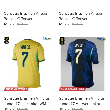
Günstige Brasilien Alisson
Günstige Brasilien Alisson
Becker #1 Torwart
Becker #1 Torwart
45.25€
45.25€
Heimtrikot WM 2026
Auswärtstrikot WM 2026
113.13€
113.13€
Langarm
Langarm
Günstige Brasilien Vinicius
Günstige Brasilien Vinicius
Junior #7 Heimtrikot WM
Junior #7 Auswärtstrikot
38.25€
38.25€
2026 Kurzarm
WM 2026 Kurzarm
95.63€
95.63€