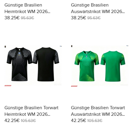
Günstige Brasilien
Günstige Brasilien
Heimtrikot WM 2026
Auswärtstrikot WM 2026
38.25€
38.25€
Kurzarm
Kurzarm
95.63€
95.63€
Günstige Brasilien Torwart
Günstige Brasilien Torwart
Heimtrikot WM 2026
Auswärtstrikot WM 2026
42.25€
42.25€
Kurzarm
Kurzarm
105.63€
105.63€