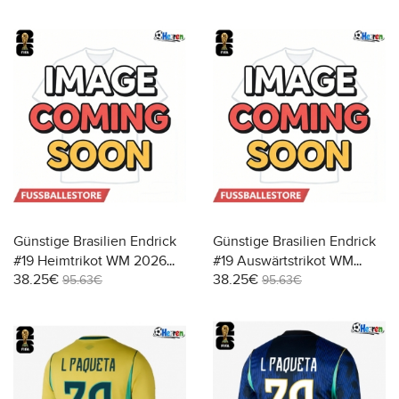
Günstige Brasilien Endrick
Günstige Brasilien Endrick
#19 Heimtrikot WM 2026
#19 Auswärtstrikot WM
38.25€
38.25€
Kurzarm
2026 Kurzarm
95.63€
95.63€