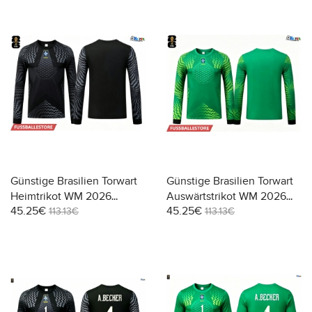
Günstige Brasilien Torwart
Günstige Brasilien Torwart
Heimtrikot WM 2026
Auswärtstrikot WM 2026
45.25€
45.25€
Langarm
Langarm
113.13€
113.13€