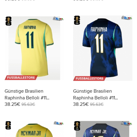
Günstige Brasilien
Günstige Brasilien
Raphinha Belloli #11
Raphinha Belloli #11
38.25€
38.25€
Heimtrikot WM 2026
Auswärtstrikot WM 2026
95.63€
95.63€
Kurzarm
Kurzarm