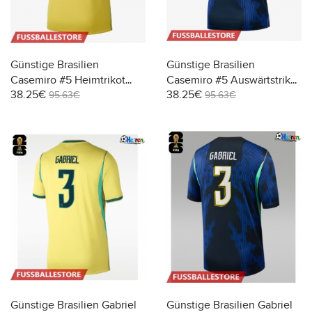
Günstige Brasilien
Günstige Brasilien
Casemiro #5 Heimtrikot
Casemiro #5 Auswärtstrikot
38.25€
38.25€
WM 2026 Kurzarm
WM 2026 Kurzarm
95.63€
95.63€
Günstige Brasilien Gabriel
Günstige Brasilien Gabriel