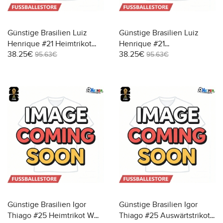
Günstige Brasilien Luiz
Günstige Brasilien Luiz
Henrique #21 Heimtrikot
Henrique #21
38.25€
38.25€
WM 2026 Kurzarm
Auswärtstrikot WM 2026
95.63€
95.63€
Kurzarm
Günstige Brasilien Igor
Günstige Brasilien Igor
Thiago #25 Heimtrikot WM
Thiago #25 Auswärtstrikot