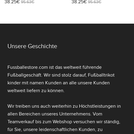
38.25€
38.25€
2026 Kurzarm
WM 2026 Kurzarm
95.63€
95.63€
Unsere Geschichte
Fussballestore.com ist das weltweit führende
Fußballgeschäft. Wir sind stolz darauf,
Fußballtrikot
kinder mit namen
Kunden an alle unsere Kunden
weltweit liefern zu können.
Wir treiben uns auch weiterhin zu Höchstleistungen in
allen Bereichen unseres Unternehmens. Vom
Teamverkauf bis zum Webshop versuchen wir ständig,
für Sie, unsere leidenschaftlichen Kunden, zu