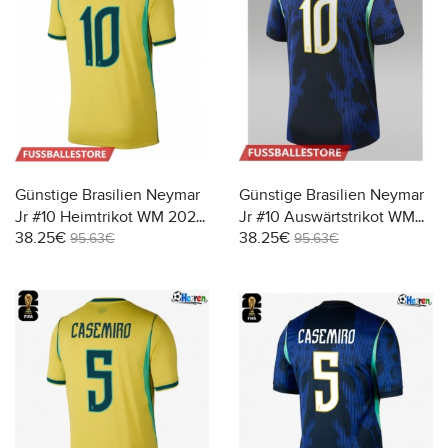
Günstige Brasilien Neymar
Günstige Brasilien Neymar
Jr #10 Heimtrikot WM 2026
Jr #10 Auswärtstrikot WM
38.25€
38.25€
Kurzarm
2026 Kurzarm
95.63€
95.63€