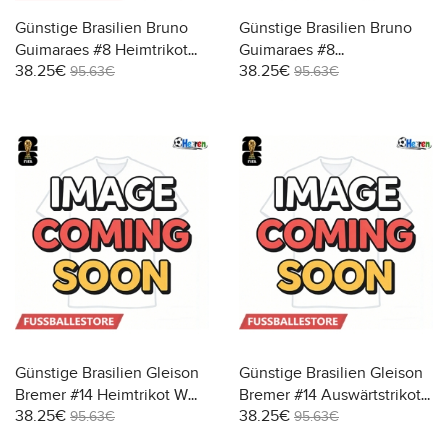
Günstige Brasilien Bruno
Günstige Brasilien Bruno
Guimaraes #8 Heimtrikot
Guimaraes #8
38.25€
38.25€
WM 2026 Kurzarm
Auswärtstrikot WM 2026
95.63€
95.63€
Kurzarm
Günstige Brasilien Gleison
Günstige Brasilien Gleison
Bremer #14 Heimtrikot WM
Bremer #14 Auswärtstrikot
38.25€
38.25€
2026 Kurzarm
WM 2026 Kurzarm
95.63€
95.63€