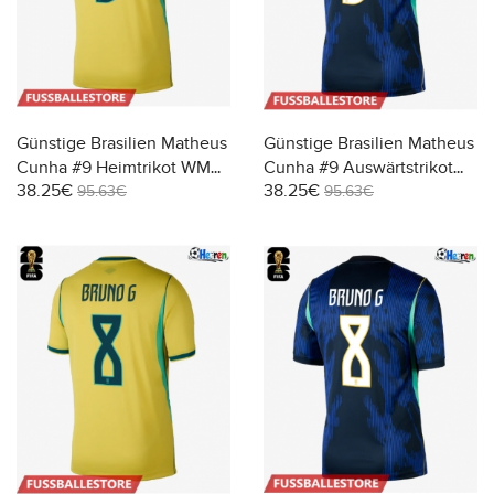
Günstige Brasilien Matheus
Günstige Brasilien Matheus
Cunha #9 Heimtrikot WM
Cunha #9 Auswärtstrikot
38.25€
38.25€
2026 Kurzarm
WM 2026 Kurzarm
95.63€
95.63€