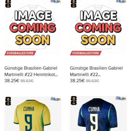
Günstige Brasilien Gabriel
Günstige Brasilien Gabriel
Martinelli #22 Heimtrikot
Martinelli #22
38.25€
38.25€
WM 2026 Kurzarm
Auswärtstrikot WM 2026
95.63€
95.63€
Kurzarm