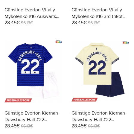
Günstige Everton Vitaliy
Günstige Everton Vitaliy
Mykolenko #16 Auswärts
Mykolenko #16 3rd trikot
28.45€
28.45€
Trikotsatzt Kinder 2025-26
Kinder 2025-26 Kurzarm (+
96.13€
96.13€
Kurzarm (+ Kurze Hosen)
Kurze Hosen)
Günstige Everton Kiernan
Günstige Everton Kiernan
Dewsbury-Hall #22
Dewsbury-Hall #22
28.45€
28.45€
Heimtrikotsatz Kinder
Auswärts Trikotsatzt Kinder
96.13€
96.13€
2025-26 Kurzarm (+ Kurze
2025-26 Kurzarm (+ Kurze