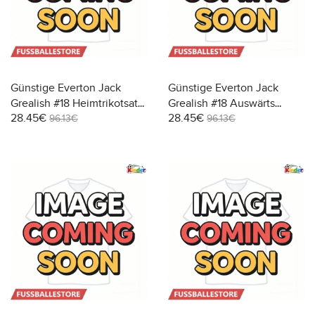
Günstige Everton Jack
Günstige Everton Jack
Grealish #18 Heimtrikotsatz
Grealish #18 Auswärts
28.45€
28.45€
Kinder 2026-27 Kurzarm (+
Trikotsatzt Kinder 2026-27
96.13€
96.13€
Kurze Hosen)
Kurzarm (+ Kurze Hosen)