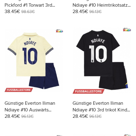
Pickford #1 Torwart 3rd
Ndiaye #10 Heimtrikotsatz
38.45€
28.45€
trikot Kinder 2025-26
Kinder 2025-26 Kurzarm (+
98.63€
96.13€
Langarm (+ Kurze Hosen)
Kurze Hosen)
Günstige Everton Iliman
Günstige Everton Iliman
Ndiaye #10 Auswärts
Ndiaye #10 3rd trikot Kinder
28.45€
28.45€
Trikotsatzt Kinder 2025-26
2025-26 Kurzarm (+ Kurze
96.13€
96.13€
Kurzarm (+ Kurze Hosen)
Hosen)