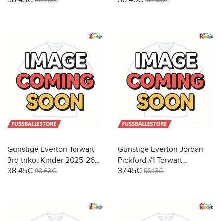
38.45€
38.45€
2025-26 Langarm (+ Kurze
2025-26 Langarm (+ Kurze
98.63€
98.63€
Hosen)
Hosen)
Günstige Everton Torwart
Günstige Everton Jordan
3rd trikot Kinder 2025-26
Pickford #1 Torwart
38.45€
37.45€
Langarm (+ Kurze Hosen)
Heimtrikotsatz Kinder
98.63€
96.13€
2025-26 Kurzarm (+ Kurze
Hosen)