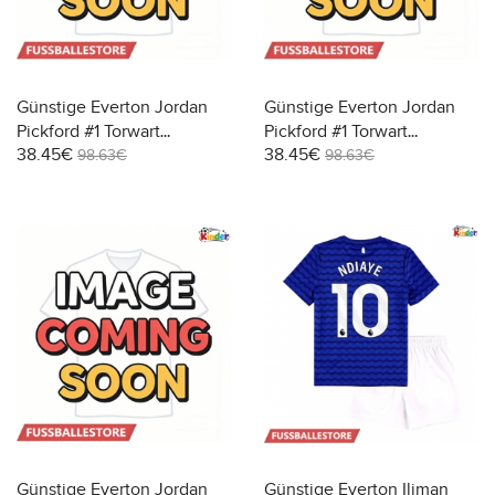
Günstige Everton Jordan
Günstige Everton Jordan
Pickford #1 Torwart
Pickford #1 Torwart
38.45€
38.45€
Heimtrikotsatz Kinder
Auswärts Trikotsatzt Kinder
98.63€
98.63€
2025-26 Langarm (+ Kurze
2025-26 Langarm (+ Kurze
Hosen)
Hosen)
Günstige Everton Jordan
Günstige Everton Iliman