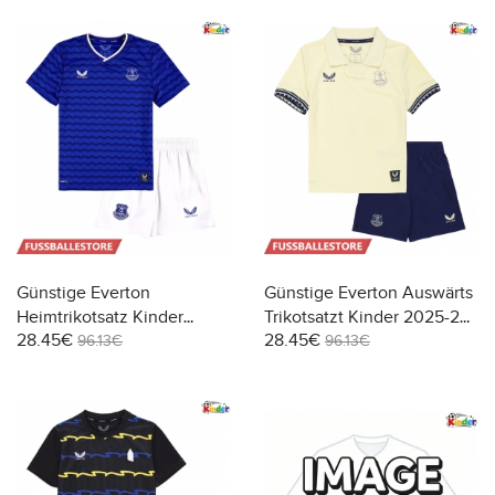
Günstige Everton
Günstige Everton Auswärts
Heimtrikotsatz Kinder
Trikotsatzt Kinder 2025-26
28.45€
28.45€
2025-26 Kurzarm (+ Kurze
Kurzarm (+ Kurze Hosen)
96.13€
96.13€
Hosen)