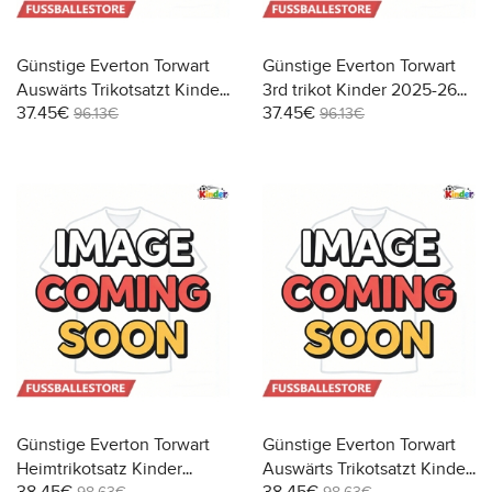
Günstige Everton Torwart
Günstige Everton Torwart
Auswärts Trikotsatzt Kinder
3rd trikot Kinder 2025-26
37.45€
37.45€
2025-26 Kurzarm (+ Kurze
Kurzarm (+ Kurze Hosen)
96.13€
96.13€
Hosen)
Günstige Everton Torwart
Günstige Everton Torwart
Heimtrikotsatz Kinder
Auswärts Trikotsatzt Kinder