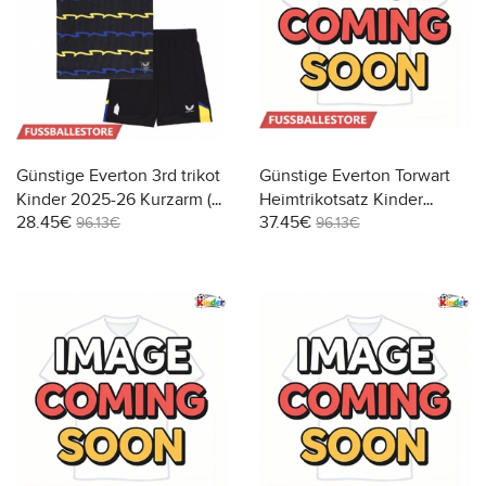
Günstige Everton 3rd trikot
Günstige Everton Torwart
Kinder 2025-26 Kurzarm (+
Heimtrikotsatz Kinder
28.45€
37.45€
Kurze Hosen)
2025-26 Kurzarm (+ Kurze
96.13€
96.13€
Hosen)