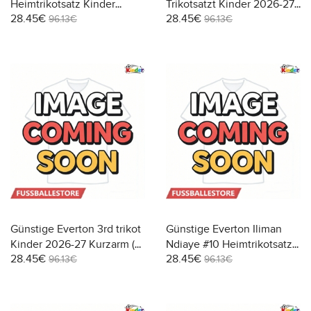
Heimtrikotsatz Kinder
Trikotsatzt Kinder 2026-27
28.45€
28.45€
2026-27 Kurzarm (+ Kurze
Kurzarm (+ Kurze Hosen)
96.13€
96.13€
Hosen)
Günstige Everton 3rd trikot
Günstige Everton Iliman
Kinder 2026-27 Kurzarm (+
Ndiaye #10 Heimtrikotsatz
28.45€
28.45€
Kurze Hosen)
Kinder 2026-27 Kurzarm (+
96.13€
96.13€
Kurze Hosen)