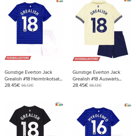
Günstige Everton Jack
Günstige Everton Jack
Grealish #18 Heimtrikotsatz
Grealish #18 Auswärts
28.45€
28.45€
Kinder 2025-26 Kurzarm (+
Trikotsatzt Kinder 2025-26
96.13€
96.13€
Kurze Hosen)
Kurzarm (+ Kurze Hosen)