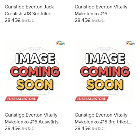
Günstige Everton Jack
Günstige Everton Vitaliy
Grealish #18 3rd trikot
Mykolenko #16
28.45€
28.45€
Kinder 2026-27 Kurzarm (+
Heimtrikotsatz Kinder
96.13€
96.13€
Kurze Hosen)
2026-27 Kurzarm (+ Kurze
Hosen)
Günstige Everton Vitaliy
Günstige Everton Vitaliy
Mykolenko #16 Auswärts
Mykolenko #16 3rd trikot
28.45€
28.45€
Trikotsatzt Kinder 2026-27
Kinder 2026-27 Kurzarm (+
96.13€
96.13€
Kurzarm (+ Kurze Hosen)
Kurze Hosen)