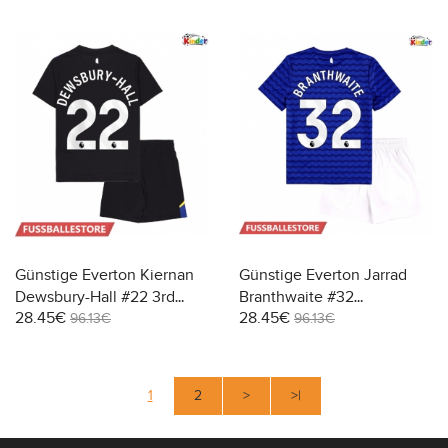
Hosen)
Hosen)
Günstige Everton Kiernan
Günstige Everton Jarrad
Dewsbury-Hall #22 3rd
Branthwaite #32
28.45€
28.45€
trikot Kinder 2025-26
Heimtrikotsatz Kinder
96.13€
96.13€
Kurzarm (+ Kurze Hosen)
2025-26 Kurzarm (+ Kurze
Hosen)
1
2
>
>|