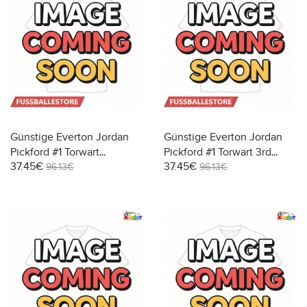
Günstige Everton Jordan
Günstige Everton Jordan
Pickford #1 Torwart
Pickford #1 Torwart 3rd
37.45€
37.45€
Auswärts Trikotsatzt Kinder
trikot Kinder 2025-26
96.13€
96.13€
2025-26 Kurzarm (+ Kurze
Kurzarm (+ Kurze Hosen)
Hosen)