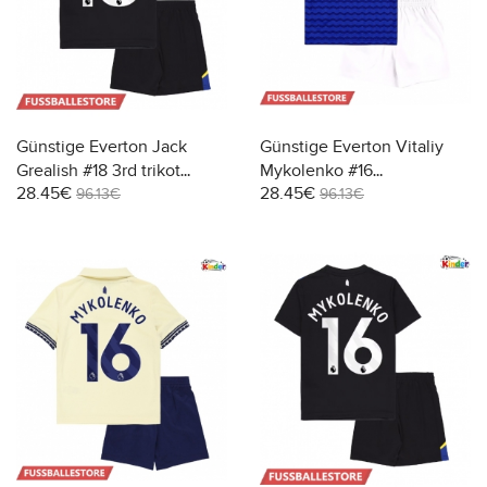
Günstige Everton Jack
Günstige Everton Vitaliy
Grealish #18 3rd trikot
Mykolenko #16
28.45€
28.45€
Kinder 2025-26 Kurzarm (+
Heimtrikotsatz Kinder
96.13€
96.13€
Kurze Hosen)
2025-26 Kurzarm (+ Kurze
Hosen)