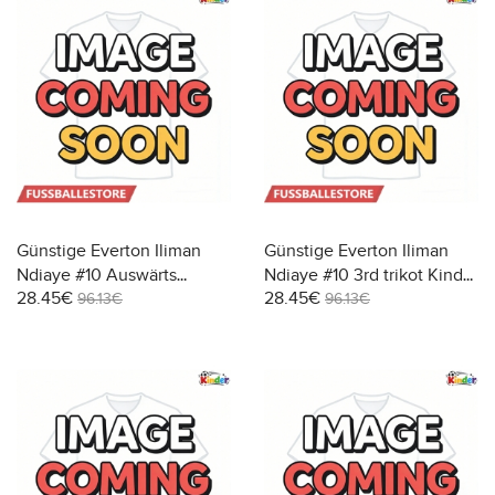
Günstige Everton Iliman
Günstige Everton Iliman
Ndiaye #10 Auswärts
Ndiaye #10 3rd trikot Kinder
28.45€
28.45€
Trikotsatzt Kinder 2026-27
2026-27 Kurzarm (+ Kurze
96.13€
96.13€
Kurzarm (+ Kurze Hosen)
Hosen)