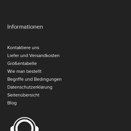
Informationen
Kontaktiere uns
Liefer und Versandkosten
Größentabelle
Wie man bestellt
Begriffe und Bedingungen
Datenschutzerklärung
Seitenübersicht
Blog