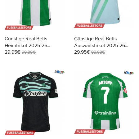
Günstige Real Betis
Günstige Real Betis
Heimtrikot 2025-26
Auswärtstrikot 2025-26
29.95€
29.95€
Kurzarm
Kurzarm
99.88€
99.88€