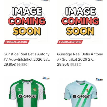
Günstige Real Betis Antony
Günstige Real Betis Antony
#7 Auswärtstrikot 2026-27
#7 3rd trikot 2026-27
29.95€
29.95€
Kurzarm
Kurzarm
99.88€
99.88€