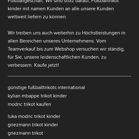
Fußballgeschäft. Wir sind stolz darauf,
Fußballtrikot
kinder mit namen
Kunden an alle unsere Kunden
weltweit liefern zu können.
Wir treiben uns auch weiterhin zu Höchstleistungen in
allen Bereichen unseres Unternehmens. Vom
Teamverkauf bis zum Webshop versuchen wir ständig,
für Sie, unsere leidenschaftlichen Kunden, zu
verbessern. Kaufe jetzt!
günstige fußballtrikots international
kylian mbappe trikot kinder
modric trikot kaufen
luka modric trikot kinder
griezmann trikot kinder
griezmann trikot