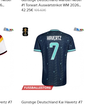
l Neuer
Günstige Deutschland Manuel Neuer
26
#1 Torwart Auswärtstrikot WM 2026
42.25€
Kurzarm
105.63€
ertz #7
Günstige Deutschland Kai Havertz #7