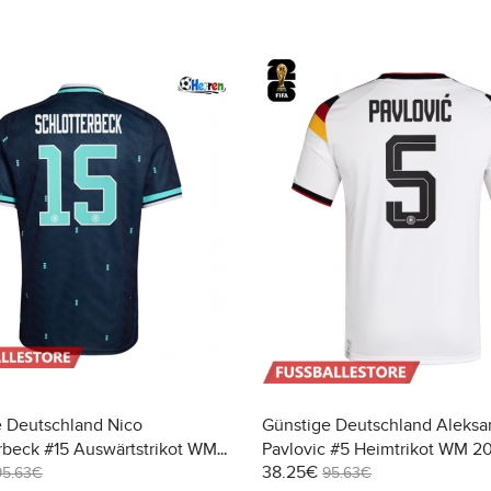
e Deutschland Nico
Günstige Deutschland Aleksa
rbeck #15 Auswärtstrikot WM
Pavlovic #5 Heimtrikot WM 2
38.25€
rzarm
Kurzarm
95.63€
95.63€