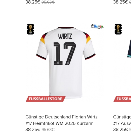
38.25€
38.25€
95.63€
Günstige Deutschland Florian Wirtz
Günstige
#17 Heimtrikot WM 2026 Kurzarm
#17 Aus
38.25€
38.25€
95.63€