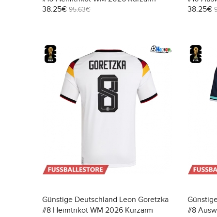
38.25€
38.25€
95.63€
Günstige Deutschland Leon Goretzka
Günstig
#8 Heimtrikot WM 2026 Kurzarm
#8 Ausw