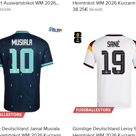
rt Auswärtstrikot WM 2026
Heimtrikot WM 2026 Kurzarm
38.25€
113.13€
95.63€
 Deutschland Jamal Musiala
Günstige Deutschland Leroy 
wärtstrikot WM 2026 Kurzarm
Heimtrikot WM 2026 Kurzarm