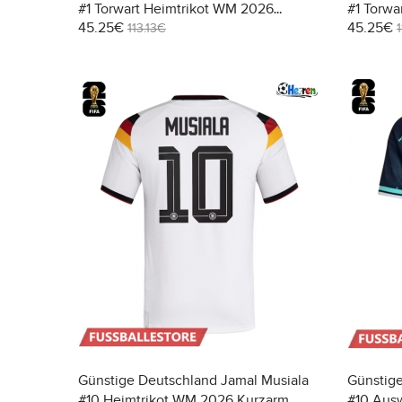
#1 Torwart Heimtrikot WM 2026
#1 Torwa
45.25€
45.25€
Langarm
Langarm
113.13€
Günstige Deutschland Jamal Musiala
Günstige
#10 Heimtrikot WM 2026 Kurzarm
#10 Aus