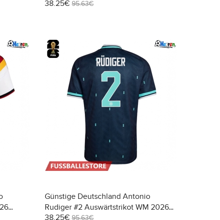
38.25€
Kurzarm
95.63€
o
Günstige Deutschland Antonio
026
Rudiger #2 Auswärtstrikot WM 2026
38.25€
Kurzarm
95.63€