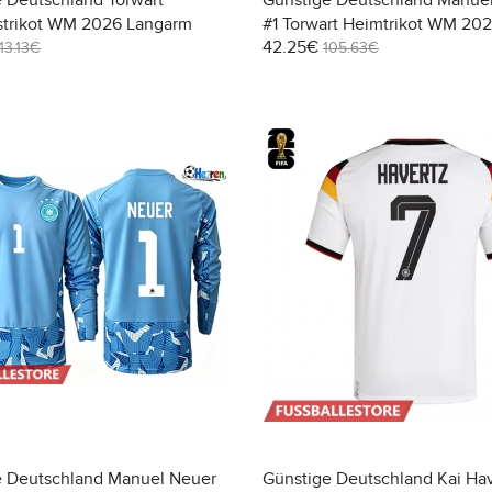
 Deutschland Torwart
Günstige Deutschland Manue
strikot WM 2026 Langarm
#1 Torwart Heimtrikot WM 20
42.25€
Kurzarm
113.13€
105.63€
e Deutschland Manuel Neuer
Günstige Deutschland Kai Hav