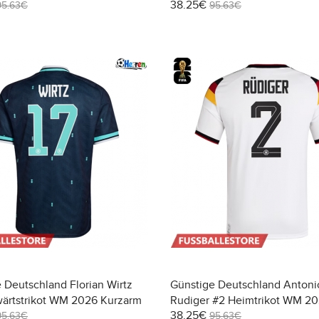
38.25€
Kurzarm
95.63€
95.63€
 Deutschland Florian Wirtz
Günstige Deutschland Antoni
wärtstrikot WM 2026 Kurzarm
Rudiger #2 Heimtrikot WM 2
38.25€
Kurzarm
95.63€
95.63€