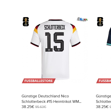
Günstige Deutschland Nico
Günstig
Schlotterbeck #15 Heimtrikot WM
Schlotte
38.25€
38.25€
2026 Kurzarm
2026 Ku
95.63€