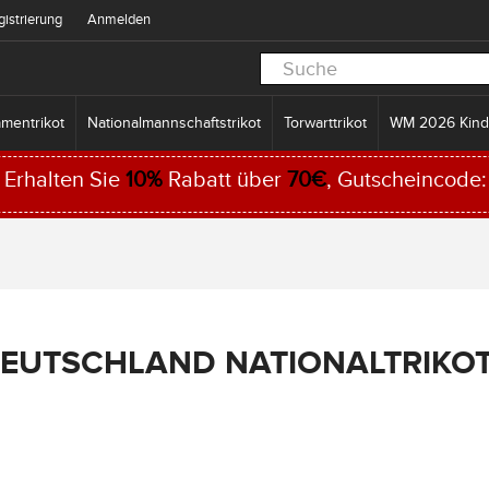
gistrierung
Anmelden
mentrikot
Nationalmannschaftstrikot
Torwarttrikot
WM 2026 Kind
Erhalten Sie
10%
Rabatt über
70€
, Gutscheincode
EUTSCHLAND NATIONALTRIKO