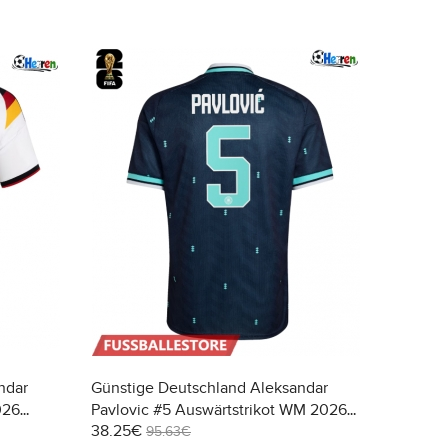
ndar
Günstige Deutschland Aleksandar
026
Pavlovic #5 Auswärtstrikot WM 2026
38.25€
Kurzarm
95.63€