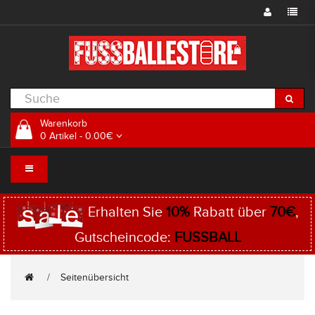
Warenkorb
0 Artikel - 0.00€
Erhalten Sie
10%
Rabatt über
70€
,
Gutscheincode:
FUSSBALL
Seitenübersicht