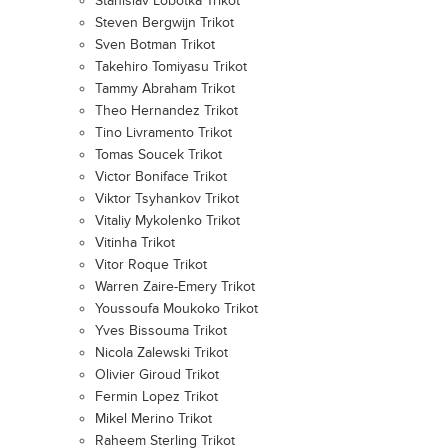
Stanislav Lobotka Trikot
Steven Bergwijn Trikot
Sven Botman Trikot
Takehiro Tomiyasu Trikot
Tammy Abraham Trikot
Theo Hernandez Trikot
Tino Livramento Trikot
Tomas Soucek Trikot
Victor Boniface Trikot
Viktor Tsyhankov Trikot
Vitaliy Mykolenko Trikot
Vitinha Trikot
Vitor Roque Trikot
Warren Zaire-Emery Trikot
Youssoufa Moukoko Trikot
Yves Bissouma Trikot
Nicola Zalewski Trikot
Olivier Giroud Trikot
Fermin Lopez Trikot
Mikel Merino Trikot
Raheem Sterling Trikot