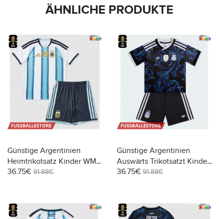
ÄHNLICHE PRODUKTE
Günstige Argentinien
Günstige Argentinien
Heimtrikotsatz Kinder WM
Auswärts Trikotsatzt Kinder
36.75€
36.75€
2026 Kurzarm (+ Kurze
WM 2026 Kurzarm (+ Kurze
91.88€
91.88€
Hosen)
Hosen)