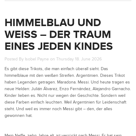
HIMMELBLAU UND
WEISS – DER TRAUM E
INES JEDEN KINDES
Posted By Isobel Payne on Thursday 18. June 2026
Es gibt diese Trikots, die man einfach überall sieht. Das
himmelblaue mit den weißen Streifen. Argentinien. Dieses Trikot
haben Legenden getragen. Maradona. Messi. Und heute tragen es
neue Helden: Julián Álvarez, Enzo Fernández, Alejandro Garnacho.
Kinder lieben es. Nicht nur wegen der Geschichte. Sondern weil
diese Farben einfach leuchten. Weil Argentinien für Leidenschaft
steht. Und weil es immer noch Messi gibt – den, der alles
gewonnen hat.
Mein Neffe, zehn Jahre alt, ist verrückt nach Messi. Er hat sein