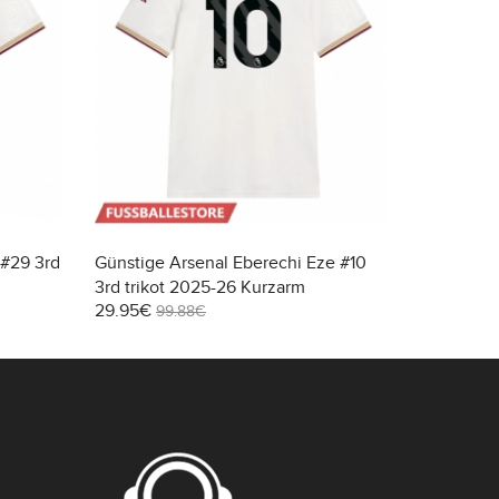
 #29 3rd
Günstige Arsenal Eberechi Eze #10
Günstige 
3rd trikot 2025-26 Kurzarm
Auswärtst
29.95€
29.95€
99.88€
99