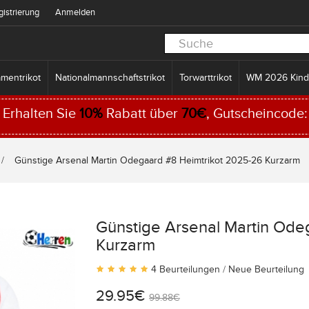
gistrierung
Anmelden
mentrikot
Nationalmannschaftstrikot
Torwarttrikot
WM 2026 Kind
Erhalten Sie
10%
Rabatt über
70€
, Gutscheincode
Günstige Arsenal Martin Odegaard #8 Heimtrikot 2025-26 Kurzarm
Günstige Arsenal Martin Ode
Kurzarm
4 Beurteilungen
/
Neue Beurteilung
29.95€
99.88€