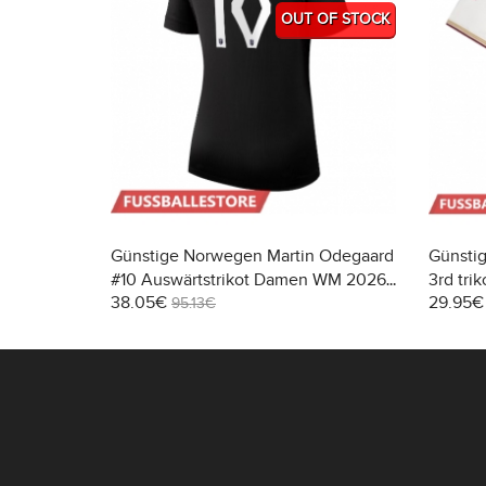
OUT OF STOCK
Günstige Norwegen Martin Odegaard
Günstig
#10 Auswärtstrikot Damen WM 2026
3rd tri
38.05€
29.95€
Kurzarm
95.13€