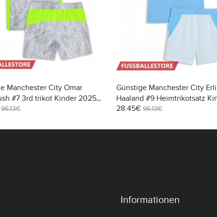
ge Manchester City Omar
Günstige Manchester City Erl
h #7 3rd trikot Kinder 2025-
Haaland #9 Heimtrikotsatz Ki
28.45€
arm (+ Kurze Hosen)
2026-27 Kurzarm (+ Kurze Ho
96.13€
96.13€
Informationen