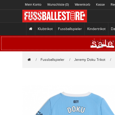
Mein Konto
Wunschliste (0)
Warenkorb
Kasse
Re
Klubtrikot
Fussballspieler
Kindertrikot
Da
Fussballspieler
Jeremy Doku Trikot