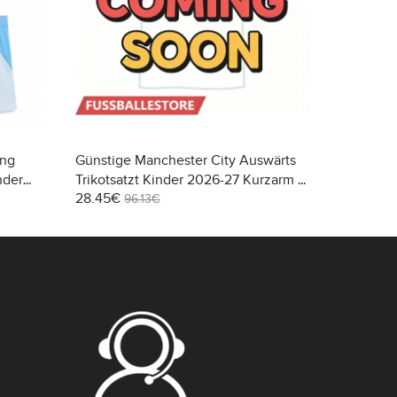
ing
Günstige Manchester City Auswärts
Günstige 
nder
Trikotsatzt Kinder 2026-27 Kurzarm (+
#47 3rd t
28.45€
28.45€
sen)
Kurze Hosen)
Kurzarm (
96.13€
96