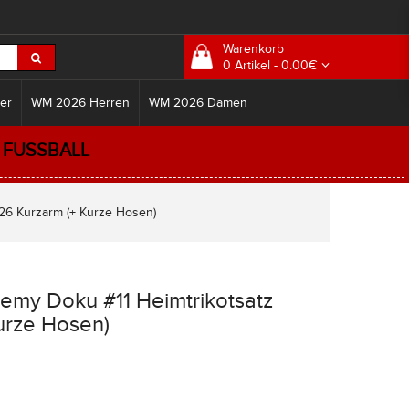
Warenkorb
0 Artikel - 0.00€
er
WM 2026 Herren
WM 2026 Damen
:
FUSSBALL
26 Kurzarm (+ Kurze Hosen)
remy Doku #11 Heimtrikotsatz
urze Hosen)