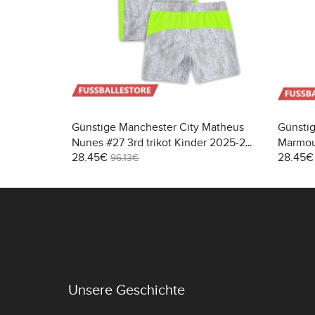
Günstige Manchester City Matheus
Günsti
Nunes #27 3rd trikot Kinder 2025-26
Marmous
28.45€
28.45€
Kurzarm (+ Kurze Hosen)
26 Kurz
96.13€
Unsere Geschichte