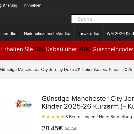
gistrierung
Anmelden
mentrikot
Nationalmannschaftstrikot
Torwarttrikot
WM 2026 Kind
Erhalten Sie
10%
Rabatt über
70€
, Gutscheincode
Günstige Manchester City Jeremy Doku #11 Heimtrikotsatz Kinder 2025-
Günstige Manchester City Je
Kinder 2025-26 Kurzarm (+ K
3 Beurteilungen
/
Neue Beurteilung
28.45€
96.13€