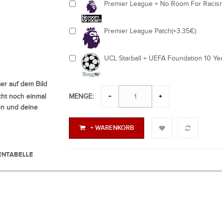
Premier League + No Room For Racis
Premier League Patch(+3.35€)
UCL Starball + UEFA Foundation 10 Ye
r auf dem Bild
MENGE:
ht noch einmal
en und deine
+ WARENKORB
NTABELLE