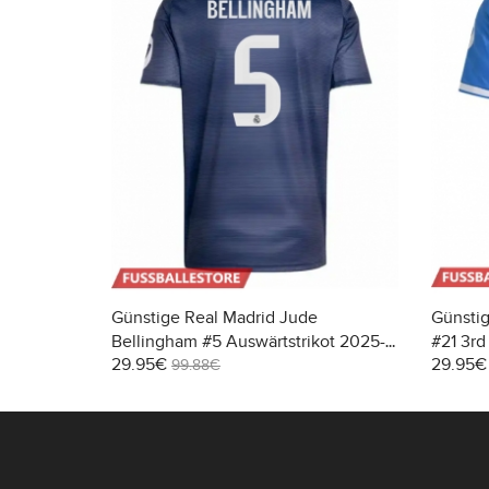
Günstige Real Madrid Jude
Günstig
Bellingham #5 Auswärtstrikot 2025-
#21 3rd
29.95€
29.95€
26 Kurzarm
99.88€