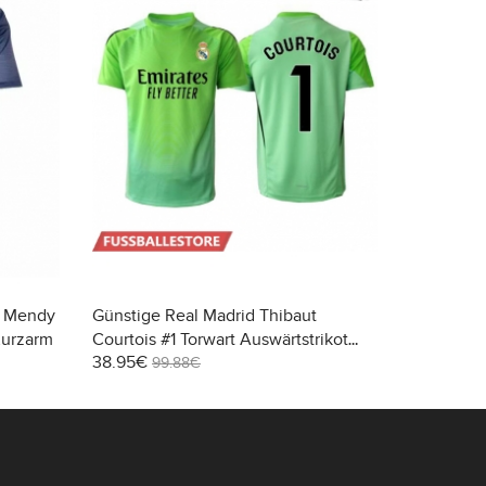
d Mendy
Günstige Real Madrid Thibaut
Günstige 
Kurzarm
Courtois #1 Torwart Auswärtstrikot
#10 Heimt
38.95€
29.95€
2025-26 Kurzarm
99.88€
99