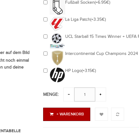
Fußball Socken(+6.95€)
La Liga Patch(+3.35€)
UCL Starball 15 Times Winner + UEFA 
r auf dem Bild
Intercontinental Cup Champions 2024
ht noch einmal
en und deine
HP Logo(+3.15€)
MENGE:
+ WARENKORB
NTABELLE