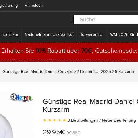
gistrierung
Anmelden
mentrikot
Nationalmannschaftstrikot
Torwarttrikot
WM 2026 Kind
Erhalten Sie
10%
Rabatt über
70€
, Gutscheincode
Günstige Real Madrid Daniel Carvajal #2 Heimtrikot 2025-26 Kurzarm
Günstige Real Madrid Daniel 
Kurzarm
3 Beurteilungen
/
Neue Beurteilung
29.95€
99.88€