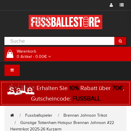
Warenkorb
0 Artikel - 0.00€
Erhalten Sie
10%
Rabatt über
70€
,
Gutscheincode:
FUSSBALL
Fussballspieler
Brennan Johnson Trikot
Günstige Tottenham Hotspur Brennan Johnson #22
Heimtrikot 2025-26 Kurzarm