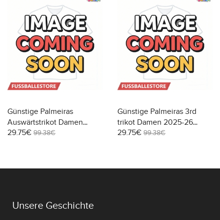
Günstige Palmeiras
Günstige Palmeiras 3rd
Auswärtstrikot Damen
trikot Damen 2025-26
29.75€
29.75€
2025-26 Kurzarm
Kurzarm
99.38€
99.38€
Unsere Geschichte