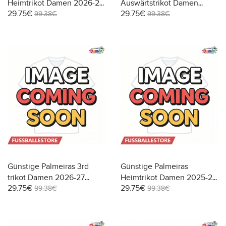
Heimtrikot Damen 2026-27
Auswärtstrikot Damen
29.75€
29.75€
Kurzarm
2026-27 Kurzarm
99.38€
99.38€
Günstige Palmeiras 3rd
Günstige Palmeiras
trikot Damen 2026-27
Heimtrikot Damen 2025-26
29.75€
29.75€
Kurzarm
Kurzarm
99.38€
99.38€